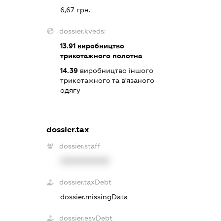
6,67 грн.
dossier.kveds:
13.91
виробництво
трикотажного полотна
14.39
виробництво іншого
трикотажного та в'язаного
одягу
dossier.tax
dossier.staff
XXXXXXXXXX
dossier.taxDebt
dossier.missingData
dossier.esvDebt