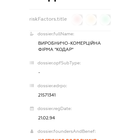
riskFactors.title
0
0
0
dossier.fullName:
ВИРОБНИЧО-КОМЕРЦІЙНА
ФІРМА "КОДАР"
dossier.opfSubType:
-
dossier.edrpo:
21571341
dossier.regDate:
21.02.94
dossier.foundersAndBenef: