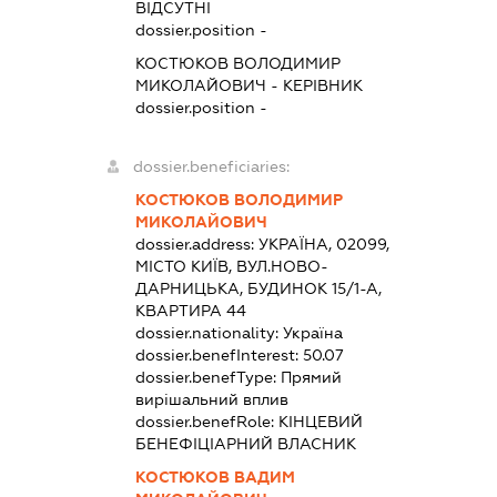
ВІДСУТНІ
dossier.position -
КОСТЮКОВ ВОЛОДИМИР
МИКОЛАЙОВИЧ
-
КЕРІВНИК
dossier.position -
dossier.beneficiaries:
КОСТЮКОВ ВОЛОДИМИР
МИКОЛАЙОВИЧ
dossier.address:
УКРАЇНА, 02099,
МІСТО КИЇВ, ВУЛ.НОВО-
ДАРНИЦЬКА, БУДИНОК 15/1-А,
КВАРТИРА 44
dossier.nationality:
Україна
dossier.benefInterest:
50.07
dossier.benefType:
Прямий
вирішальний вплив
dossier.benefRole:
КІНЦЕВИЙ
БЕНЕФІЦІАРНИЙ ВЛАСНИК
КОСТЮКОВ ВАДИМ