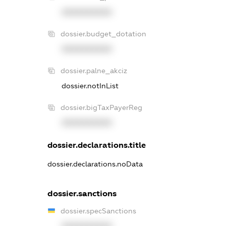
XXXXXXXXXX
dossier.budget_dotation
XXXXXXXXXX
dossier.palne_akciz
dossier.notInList
dossier.bigTaxPayerReg
XXXXXXXXXX
dossier.declarations.title
dossier.declarations.noData
dossier.sanctions
dossier.specSanctions
XXXXXXXXXX