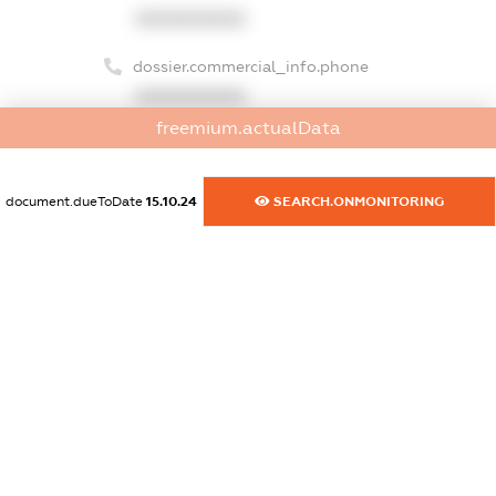
XXXXXXXXXX
dossier.commercial_info.phone
XXXXXXXXXX
freemium.actualData
dossier.commercial_info.fax
XXXXXXXXXX
document.dueToDate
15.10.24
SEARCH.ONMONITORING
dossier.commercial_info.email
XXXXXXXXXX
dossier.commercial_info.website
XXXXXXXXXX
dossier.commercial_info.activity
XXXXXXXXXX