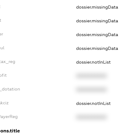
t
dossier.missingData
t
dossier.missingData
er
dossier.missingData
ul
dossier.missingData
_tax_reg
dossier.notInList
ofit
XXXXXXXXXX
_dotation
XXXXXXXXXX
kciz
dossier.notInList
PayerReg
XXXXXXXXXX
ons.title