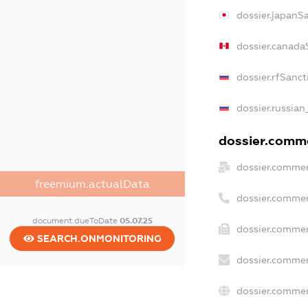
dossier.japanS
dossier.canada
dossier.rfSanct
dossier.russian
dossier.comme
dossier.commer
freemium.actualData
dossier.commer
document.dueToDate
05.07.25
dossier.commer
SEARCH.ONMONITORING
dossier.commer
dossier.commer