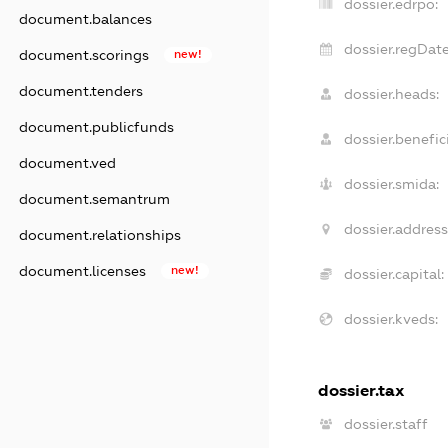
dossier.edrpo:
document.balances
dossier.regDate
document.scorings
new!
document.tenders
dossier.heads:
document.publicfunds
dossier.benefici
document.ved
dossier.smida:
document.semantrum
dossier.address
document.relationships
document.licenses
new!
dossier.capital:
dossier.kveds:
dossier.tax
dossier.staff