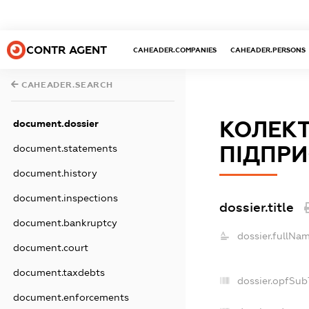
CONTR AGENT
CAHEADER.COMPANIES
CAHEADER.PERSONS
CAHEADER.SEARCH
КОЛЕК
document.dossier
ПІДПРИ
document.statements
document.history
document.inspections
dossier.title
document.bankruptcy
dossier.fullNam
document.court
document.taxdebts
dossier.opfSub
document.enforcements