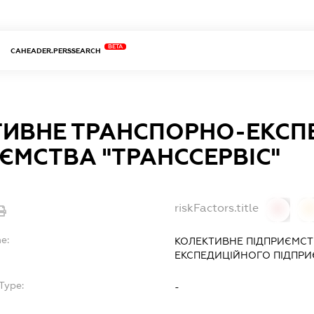
BETA
CAHEADER.PERSSEARCH
ТИВНЕ ТРАНСПОРНО-ЕКСП
ЄМСТВА "ТРАНССЕРВІС"
riskFactors.title
0
0
e:
КОЛЕКТИВНЕ ПІДПРИЄМСТ
ЕКСПЕДИЦІЙНОГО ПІДПРИ
Type:
-