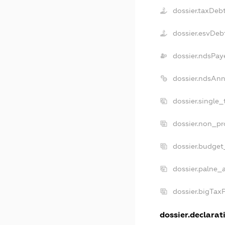
dossier.taxDeb
dossier.esvDeb
dossier.ndsPay
dossier.ndsAnn
dossier.single
dossier.non_pr
dossier.budget
dossier.palne_a
dossier.bigTax
dossier.declarati