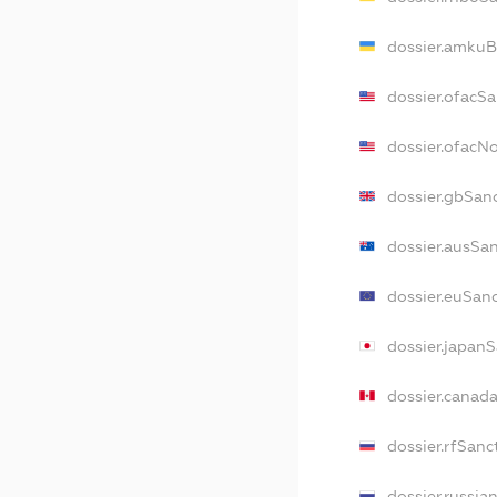
dossier.amkuB
dossier.ofacS
dossier.ofacN
dossier.gbSan
dossier.ausSa
dossier.euSan
dossier.japan
dossier.canad
dossier.rfSanc
dossier.russia