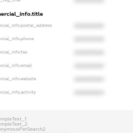
XXXXXXXXXX
rcial_info.title
rcial_info.postal_address
XXXXXXXXXX
rcial_info.phone
XXXXXXXXXX
cial_info.fax
XXXXXXXXXX
rcial_info.email
XXXXXXXXXX
rcial_info.website
XXXXXXXXXX
cial_info.activity
XXXXXXXXXX
ampleText_1
ampleText_2
onymousPerSearch2