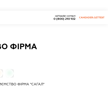
caHeader.contact
CAHEADER.GETTEST
0 (800) 210 102
ВО ФІРМА
0
ИЄМСТВО ФІРМА "САГАЛ"