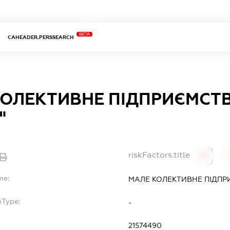
BETA
CAHEADER.PERSSEARCH
КОЛЕКТИВНЕ ПІДПРИЄМСТ
"
riskFactors.title
0
0
me:
МАЛЕ КОЛЕКТИВНЕ ПІДПР
bType:
-
21574490