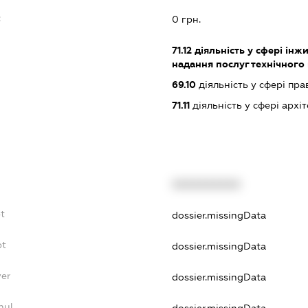
:
0 грн.
71.12
діяльність у сфері інжин
надання послуг технічного
69.10
діяльність у сфері пра
71.11
діяльність у сфері архі
XXXXXXXXXX
t
dossier.missingData
bt
dossier.missingData
yer
dossier.missingData
nul