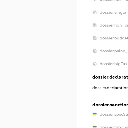
dossier.single
dossier.non_pr
dossier.budge
dossier.palne_
dossier.bigTa
dossier.declarat
dossier.declarati
dossier.sanctio
dossier.specS
dossier.rnboS