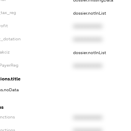
dossier.missingData
_tax_reg
dossier.notInList
ofit
XXXXXXXXXX
t_dotation
XXXXXXXXXX
akciz
dossier.notInList
xPayerReg
XXXXXXXXXX
ions.title
ons.noData
ns
anctions
XXXXXXXXXX
anctions
XXXXXXXXXX