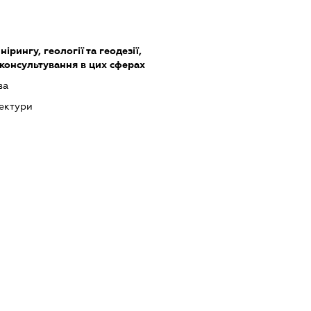
ірингу, геології та геодезії,
 консультування в цих сферах
ва
тектури