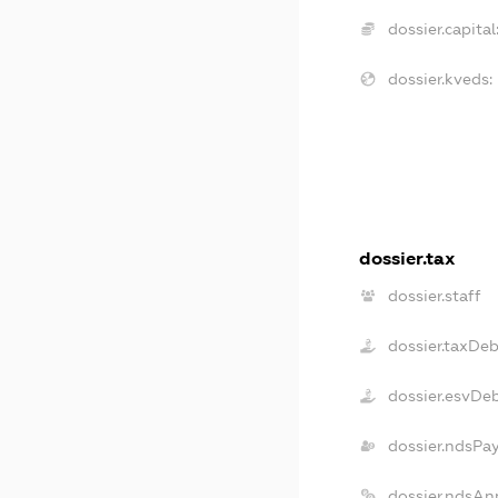
dossier.capital
dossier.kveds:
dossier.tax
dossier.staff
dossier.taxDeb
dossier.esvDe
dossier.ndsPa
dossier.ndsAn