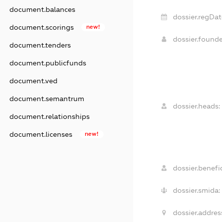
document.balances
dossier.regDat
document.scorings
new!
dossier.found
document.tenders
document.publicfunds
document.ved
document.semantrum
dossier.heads:
document.relationships
document.licenses
new!
dossier.benefic
dossier.smida:
dossier.addres