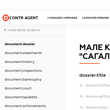
CONTR AGENT
CAHEADER.COMPANIES
CAHEADER.PERSONS
CAHEADER.SEARCH
document.dossier
МАЛЕ 
document.statements
"САГАЛ
document.history
document.inspections
dossier.title
document.bankruptcy
dossier.fullNa
document.court
dossier.opfSu
document.taxdebts
document.enforcements
dossier.edrpo: