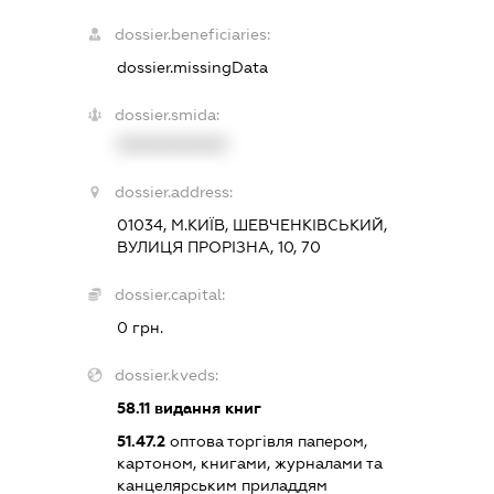
dossier.beneficiaries:
dossier.missingData
dossier.smida:
XXXXXXXXXX
dossier.address:
01034, М.КИЇВ, ШЕВЧЕНКІВСЬКИЙ,
ВУЛИЦЯ ПРОРІЗНА, 10, 70
dossier.capital:
0 грн.
dossier.kveds:
58.11
видання книг
51.47.2
оптова торгівля папером,
картоном, книгами, журналами та
канцелярським приладдям