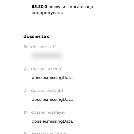
63.30.0
послуги з організації
подорожувань
dossier.tax
dossier.staff
XXXXXXXXXX
dossier.taxDebt
dossier.missingData
dossier.esvDebt
dossier.missingData
dossier.ndsPayer
dossier.missingData
dossier.ndsAnnul