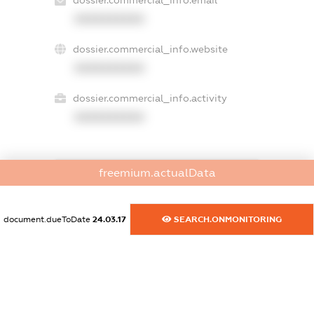
dossier.commercial_info.email
XXXXXXXXXX
dossier.commercial_info.website
XXXXXXXXXX
dossier.commercial_info.activity
XXXXXXXXXX
freemium.actualData
freemium.exampleText_1
freemium.exampleText_2
freemium.anonymousPerSearch2
document.dueToDate
24.03.17
SEARCH.ONMONITORING
FREEMIUM.DETAILS
FREEMIUM.REGISTER