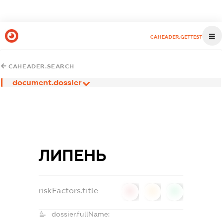
CAHEADER.GETTEST
CAHEADER.SEARCH
document.dossier
ЛИПЕНЬ
riskFactors.title
0
0
0
dossier.fullName: