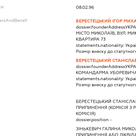
te:
08.02.96
dersAndBenef:
БЕРЕСТЕЦЬКИЙ ІГОР МИ
dossier.founderAddress
УКРА
МІСТО МИКОЛАЇВ, ВУЛ. МИ
КВАРТИРА 73
statements.nationality:
Укра
Розмір внеску до статутног
БЕРЕСТЕЦЬКИЙ СТАНІСЛ
dossier.founderAddress
УКРА
КОМАНДАРМА УБОРЕВИЧА, 
statements.nationality:
Укра
Розмір внеску до статутног
:
БЕРЕСТЕЦЬКИЙ СТАНІСЛ
ПРИПИНЕННЯ (КОМІСІЯ З Р
КОМІСІЯ)
dossier.position -
ЗІНЬКЕВИЧ ГАЛИНА МИКО
ПРИПИНЕННЯ АБО ЛІКВІД