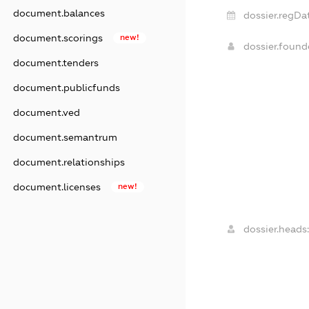
document.balances
dossier.regDa
document.scorings
new!
dossier.foun
document.tenders
document.publicfunds
document.ved
document.semantrum
document.relationships
document.licenses
new!
dossier.heads