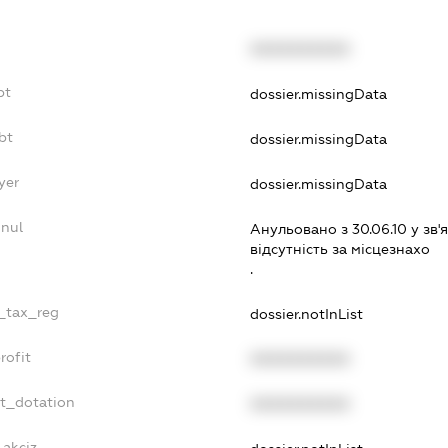
XXXXXXXXXX
bt
dossier.missingData
bt
dossier.missingData
yer
dossier.missingData
nnul
Анульовано з 30.06.10 у зв'я
вiдсутнiсть за мiсцезнахо
.
e_tax_reg
dossier.notInList
rofit
XXXXXXXXXX
et_dotation
XXXXXXXXXX
_akciz