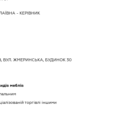
ЛАЇВНА
-
КЕРІВНИК
ЇВ, ВУЛ. ЖМЕРИНСЬКА, БУДИНОК 30
идів меблів
 пальним
іалізованій торгівлі іншими