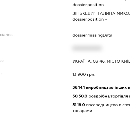
dossier.position -
ЗІНЬКЕВИЧ ГАЛИНА МИКО
dossier.position -
ciaries:
dossier.missingData
:
XXXXXXXXXX
s:
УКРАЇНА, 03146, МІСТО КИ
:
13 900 грн.
36.14.1
виробництво інших в
50.50.0
роздрібна торгівля
51.18.0
посередництво в спец
товарами