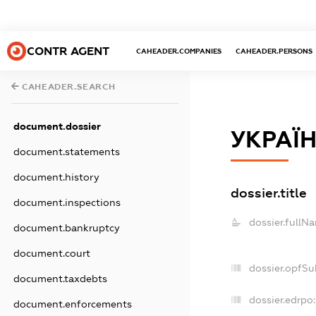
CONTR AGENT
CAHEADER.COMPANIES
CAHEADER.PERSONS
CAHEADER.SEARCH
document.dossier
УКРАЇН
document.statements
document.history
dossier.title
document.inspections
dossier.fullN
document.bankruptcy
document.court
dossier.opfSu
document.taxdebts
dossier.edrpo:
document.enforcements