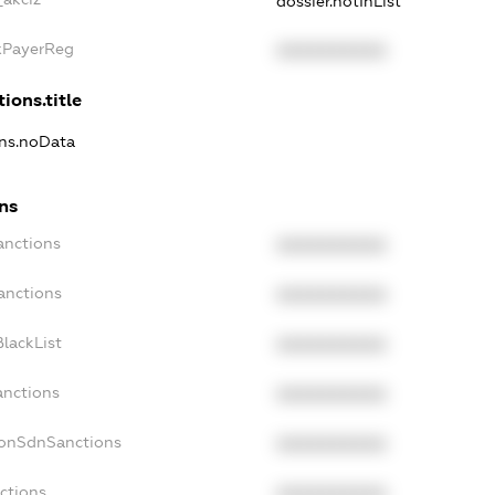
dossier.notInList
axPayerReg
XXXXXXXXXX
ions.title
ons.noData
ns
anctions
XXXXXXXXXX
anctions
XXXXXXXXXX
lackList
XXXXXXXXXX
anctions
XXXXXXXXXX
NonSdnSanctions
XXXXXXXXXX
ctions
XXXXXXXXXX