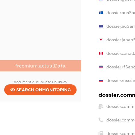
dossier.ausSa
dossier.euSan
dossier.japan
dossier.cana
freemium.actualData
dossier.rfSan
dossier.russia
document.dueToDate
03.09.25
SEARCH.ONMONITORING
dossier.comm
dossier.comme
dossier.comm
dossier.comme