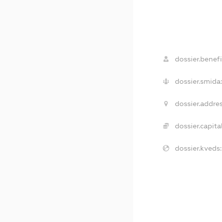
dossier.benefi
dossier.smida
dossier.addres
dossier.capital
dossier.kveds: