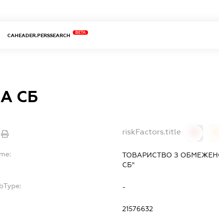
BETA
CAHEADER.PERSSEARCH
А СБ
riskFactors.title
0
ame:
ТОВАРИСТВО З ОБМЕЖЕНО
СБ"
bType:
-
21576632