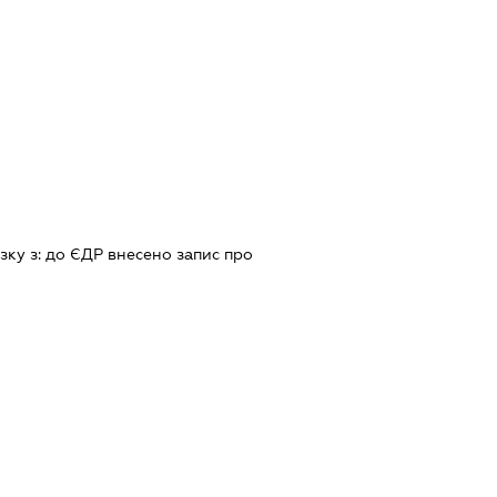
зку з:
до ЄДР внесено запис про