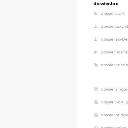
dossier.tax
dossier.staff
dossier.taxDe
dossier.esvDe
dossier.ndsPa
dossier.ndsA
dossier.singl
dossier.non_p
dossier.budg
dossier.palne