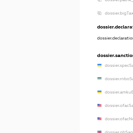
dossier.bigT
dossier.declarat
dossier.declarati
dossier.sanctio
dossier.specS
dossier.rnboS
dossier.amkuB
dossier.ofacS
dossier.ofac
dossier.gbSan