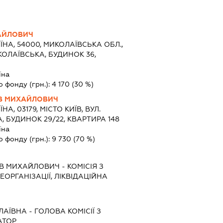
ХАЙЛОВИЧ
ЇНА, 54000, МИКОЛАЇВСЬКА ОБЛ.,
КОЛАЇВСЬКА, БУДИНОК 36,
їна
о фонду (грн.):
4 170
(30 %)
АВ МИХАЙЛОВИЧ
ЇНА, 03179, МІСТО КИЇВ, ВУЛ.
БУДИНОК 29/22, КВАРТИРА 148
їна
о фонду (грн.):
9 730
(70 %)
АВ МИХАЙЛОВИЧ
-
КОМІСІЯ З
ЕОРГАНІЗАЦІЇ, ЛІКВІДАЦІЙНА
ЛАЇВНА
-
ГОЛОВА КОМІСІЇ З
АТОР