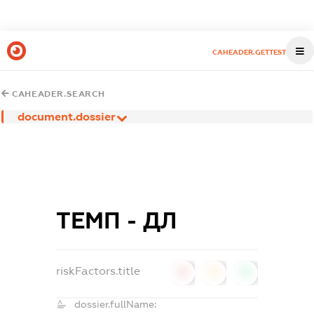
CAHEADER.GETTEST
CAHEADER.SEARCH
document.dossier
ТЕМП - ДЛ
riskFactors.title
0
0
0
dossier.fullName: