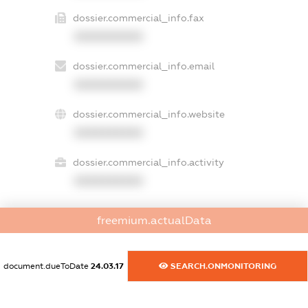
dossier.commercial_info.fax
XXXXXXXXXX
dossier.commercial_info.email
XXXXXXXXXX
dossier.commercial_info.website
XXXXXXXXXX
dossier.commercial_info.activity
XXXXXXXXXX
freemium.actualData
freemium.exampleText_1
freemium.exampleText_2
freemium.anonymousPerSearch2
document.dueToDate
24.03.17
SEARCH.ONMONITORING
FREEMIUM.DETAILS