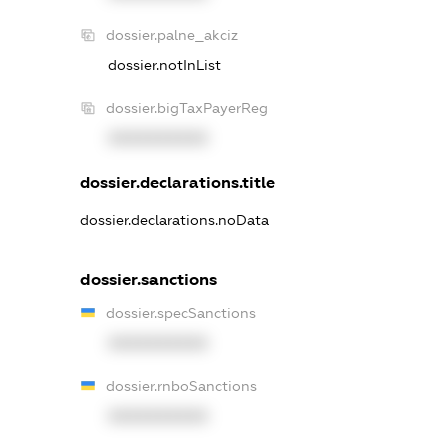
dossier.palne_akciz
dossier.notInList
dossier.bigTaxPayerReg
XXXXXXXXXX
dossier.declarations.title
dossier.declarations.noData
dossier.sanctions
dossier.specSanctions
XXXXXXXXXX
dossier.rnboSanctions
XXXXXXXXXX