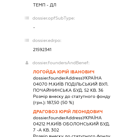
ТЕМП - ДЛ
dossier.opfSubType:
-
dossier.edrpo:
21592341
dossier.foundersAndBenef:
ЛОГОЙДА ЮРІЙ ІВАНОВИЧ
dossier.founderAddress
УКРАЇНА
04070 М.КИЇВ ПОДІЛЬСЬКИЙ ВУЛ.
ПОЧАЙНИНСЬКА БУД. 52 КВ. 36
Розмір внеску до статутного фонду
(грн.):
187,50
(50 %)
ДРАГОВОЗ ЮРІЙ ЛЕОНІДОВИЧ
dossier.founderAddress
УКРАЇНА
04212 М.КИЇВ ОБОЛОНСЬКИЙ БУД.
7 -А КВ. 302
Розмір внеску до статутного фонду