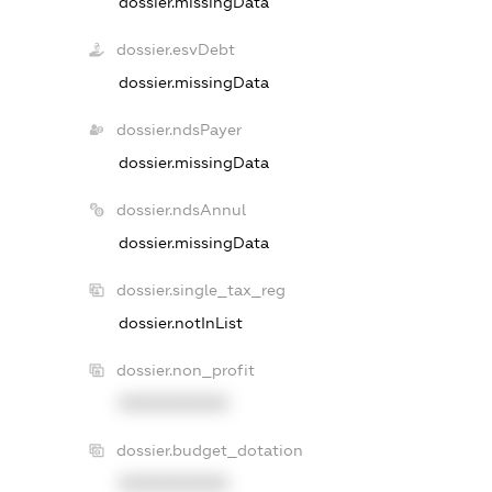
dossier.missingData
dossier.esvDebt
dossier.missingData
dossier.ndsPayer
dossier.missingData
dossier.ndsAnnul
dossier.missingData
dossier.single_tax_reg
dossier.notInList
dossier.non_profit
XXXXXXXXXX
dossier.budget_dotation
XXXXXXXXXX