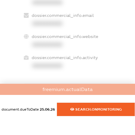
XXXXXXXXXX
dossier.commercial_info.email
XXXXXXXXXX
dossier.commercial_info.website
XXXXXXXXXX
dossier.commercial_info.activity
XXXXXXXXXX
freemium.actualData
freemium.exampleText_1
freemium.exampleText_2
freemium.anonymousPerSearch2
document.dueToDate
25.06.26
SEARCH.ONMONITORING
FREEMIUM.DETAILS
FREEMIUM.REGISTER