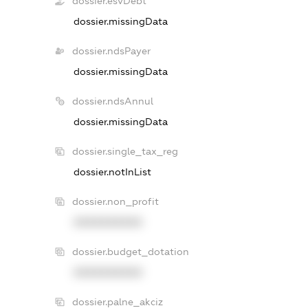
dossier.esvDebt
dossier.missingData
dossier.ndsPayer
dossier.missingData
dossier.ndsAnnul
dossier.missingData
dossier.single_tax_reg
dossier.notInList
dossier.non_profit
XXXXXXXXXX
dossier.budget_dotation
XXXXXXXXXX
dossier.palne_akciz