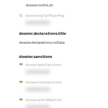
dossier.notInList
dossier.bigTaxPayerReg
XXXXXXXXXX
dossier.declarations.title
dossier.declarations.noData
dossier.sanctions
dossier.specSanctions
XXXXXXXXXX
dossier.rnboSanctions
XXXXXXXXXX
dossier.amkuBlackList
XXXXXXXXXX