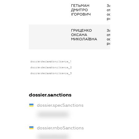
ГЕТЬМАН
Заробітна плата
ДМИТРО
отримана за
ІГОРОВИЧ
основним місцем
роботи
ГРИЦЕНКО
Заробітна плата
ОКСАНА
отримана за
МИКОЛАЇВНА
основним місцем
роботи
dossier.declarations.license_1
dossier.declarations.license_2
dossier.declarations.license_3
dossier.sanctions
dossier.specSanctions
XXXXXXXXXX
dossier.rnboSanctions
XXXXXXXXXX