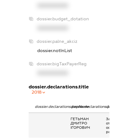
XXXXXXXXXX
dossier.budget_dotation
XXXXXXXXXX
dossier.palne_akciz
dossier.notInList
dossier.bigTaxPayerReg
XXXXXXXXXX
dossier.declarations.title
2018
dossier.declarations.pepName
dossier.declarations.personName
dossier.declarati
ГЕТЬМАН
Заробітна плата
ДМИТРО
отримана за
ІГОРОВИЧ
основним місцем
роботи