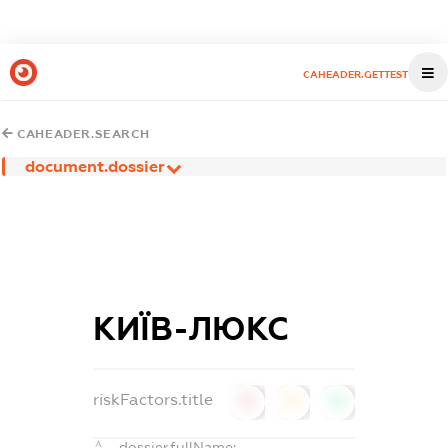
CAHEADER.GETTEST
CAHEADER.SEARCH
document.dossier
КИЇВ-ЛЮКС
riskFactors.title
0
0
0
dossier.fullName: