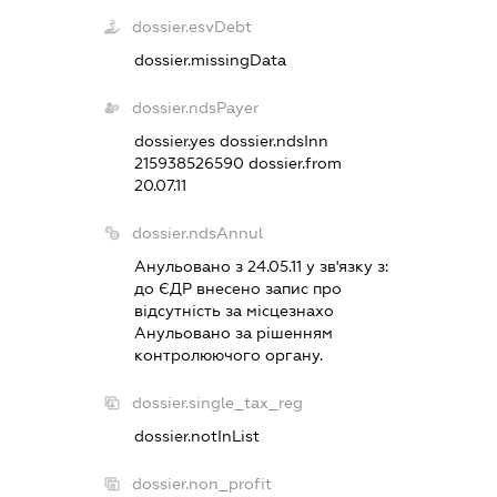
dossier.esvDebt
dossier.missingData
dossier.ndsPayer
dossier.yes
dossier.ndsInn
215938526590
dossier.from
20.07.11
dossier.ndsAnnul
Анульовано з 24.05.11 у зв'язку з:
до ЄДР внесено запис про
вiдсутнiсть за мiсцезнахо
Анульовано за рiшенням
контролюючого органу.
dossier.single_tax_reg
dossier.notInList
dossier.non_profit