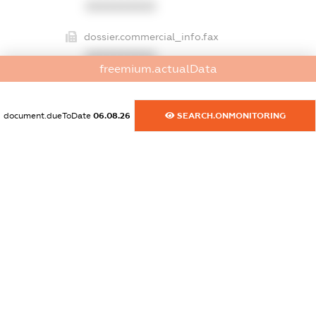
XXXXXXXXXX
dossier.commercial_info.fax
XXXXXXXXXX
freemium.actualData
dossier.commercial_info.email
XXXXXXXXXX
document.dueToDate
06.08.26
SEARCH.ONMONITORING
dossier.commercial_info.website
XXXXXXXXXX
dossier.commercial_info.activity
XXXXXXXXXX
freemium.exampleText_1
freemium.exampleText_2
freemium.anonymousPerSearch2
FREEMIUM.DETAILS