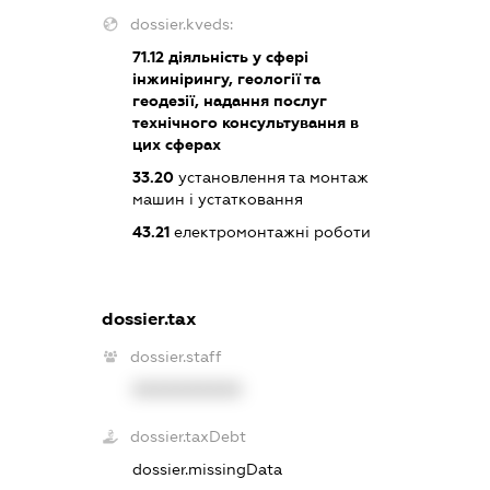
dossier.kveds:
71.12
діяльність у сфері
інжинірингу, геології та
геодезії, надання послуг
технічного консультування в
цих сферах
33.20
установлення та монтаж
машин і устатковання
43.21
електромонтажні роботи
dossier.tax
dossier.staff
XXXXXXXXXX
dossier.taxDebt
dossier.missingData