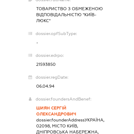
ТОВАРИСТВО З ОБМЕЖЕНОЮ
ВІДПОВІДАЛЬНІСТЮ "КИЇВ-
ЛЮКС"
dossier.opfSubType:
-
dossier.edrpo:
21593850
dossier.regDate:
06.04.94
dossier.foundersAndBenef:
ШИЯН СЕРГІЙ
ОЛЕКСАНДРОВИЧ
dossier.founderAddress
УКРАЇНА,
02098, МІСТО КИЇВ,
ДНІПРОВСЬКА НАБЕРЕЖНА,