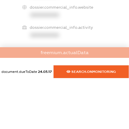
dossier.commercial_info.website
XXXXXXXXXX
dossier.commercial_info.activity
XXXXXXXXXX
freemium.actualData
freemium.exampleText_1
freemium.exampleText_2
freemium.anonymousPerSearch2
document.dueToDate
24.03.17
SEARCH.ONMONITORING
FREEMIUM.DETAILS
FREEMIUM.REGISTER