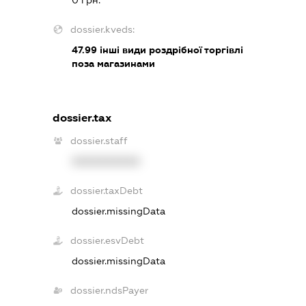
dossier.kveds:
47.99
інші види роздрібної торгівлі
поза магазинами
dossier.tax
dossier.staff
XXXXXXXXXX
dossier.taxDebt
dossier.missingData
dossier.esvDebt
dossier.missingData
dossier.ndsPayer