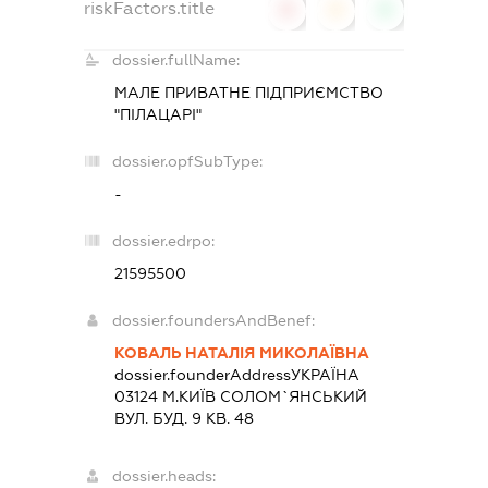
riskFactors.title
0
0
0
dossier.fullName:
МАЛЕ ПРИВАТНЕ ПІДПРИЄМСТВО
"ПІЛАЦАРІ"
dossier.opfSubType:
-
dossier.edrpo:
21595500
dossier.foundersAndBenef:
КОВАЛЬ НАТАЛІЯ МИКОЛАЇВНА
dossier.founderAddress
УКРАЇНА
03124 М.КИЇВ СОЛОМ`ЯНСЬКИЙ
ВУЛ. БУД. 9 КВ. 48
dossier.heads: