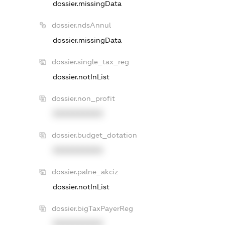
dossier.missingData
dossier.ndsAnnul
dossier.missingData
dossier.single_tax_reg
dossier.notInList
dossier.non_profit
XXXXXXXXXX
dossier.budget_dotation
XXXXXXXXXX
dossier.palne_akciz
dossier.notInList
dossier.bigTaxPayerReg
XXXXXXXXXX