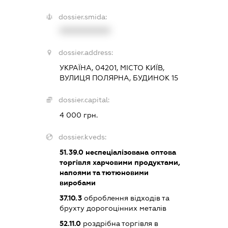
dossier.smida:
XXXXXXXXXX
dossier.address:
УКРАЇНА, 04201, МІСТО КИЇВ,
ВУЛИЦЯ ПОЛЯРНА, БУДИНОК 15
dossier.capital:
4 000 грн.
dossier.kveds:
51.39.0
неспеціалізована оптова
торгівля харчовими продуктами,
напоями та тютюновими
виробами
37.10.3
оброблення відходів та
брухту дорогоцінних металів
52.11.0
роздрібна торгівля в