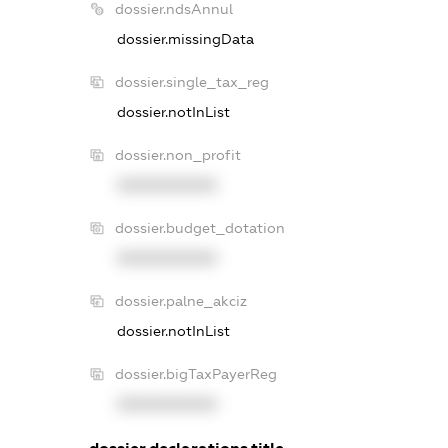
dossier.ndsAnnul
dossier.missingData
dossier.single_tax_reg
dossier.notInList
dossier.non_profit
XXXXXXXXXX
dossier.budget_dotation
XXXXXXXXXX
dossier.palne_akciz
dossier.notInList
dossier.bigTaxPayerReg
XXXXXXXXXX