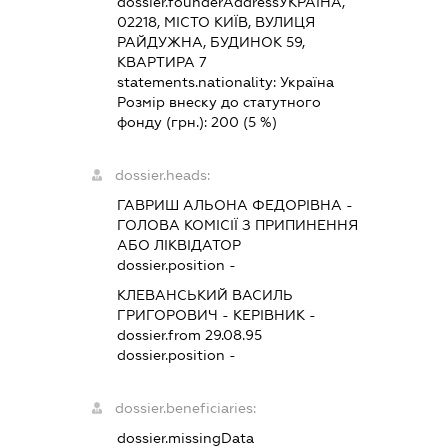
dossier.founderAddress
УКРАЇНА,
02218, МІСТО КИЇВ, ВУЛИЦЯ
РАЙДУЖНА, БУДИНОК 59,
КВАРТИРА 7
statements.nationality:
Україна
Розмір внеску до статутного
фонду (грн.):
200
(5 %)
dossier.heads:
ГАВРИШ АЛЬОНА ФЕДОРІВНА
-
ГОЛОВА КОМІСІЇ З ПРИПИНЕННЯ
АБО ЛІКВІДАТОР
dossier.position -
КЛЕВАНСЬКИЙ ВАСИЛЬ
ГРИГОРОВИЧ
-
КЕРІВНИК
-
dossier.from 29.08.95
dossier.position -
dossier.beneficiaries:
dossier.missingData