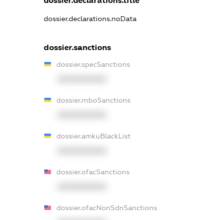
dossier.declarations.title
dossier.declarations.noData
dossier.sanctions
dossier.specSanctions
XXXXXXXXXX
dossier.rnboSanctions
XXXXXXXXXX
dossier.amkuBlackList
XXXXXXXXXX
dossier.ofacSanctions
XXXXXXXXXX
dossier.ofacNonSdnSanctions