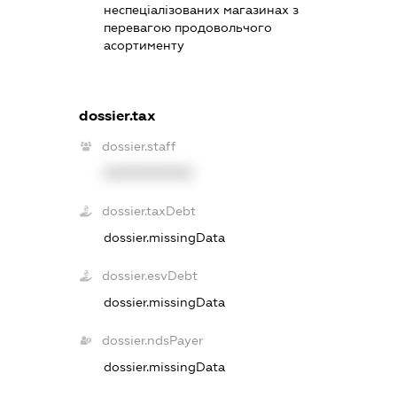
неспеціалізованих магазинах з
перевагою продовольчого
асортименту
dossier.tax
dossier.staff
XXXXXXXXXX
dossier.taxDebt
dossier.missingData
dossier.esvDebt
dossier.missingData
dossier.ndsPayer
dossier.missingData