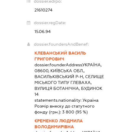
dossier.edrpo:
21610274
dossier.regDate:
15.06.94
dossier.foundersAndBenef:
КЛЕВАНСЬКИЙ ВАСИЛЬ
ГРИГОРОВИЧ
dossier.founderAddress
УКРАЇНА,
08600, КИЇВСЬКА ОБЛ.,
ВАСИЛЬКІВСЬКИЙ Р-Н, СЕЛИЩЕ
МІСЬКОГО ТИПУ ГЛЕВАХА,
ВУЛИЦЯ БОТАНІЧНА, БУДИНОК
14
statements.nationality:
Україна
Розмір внеску до статутного
фонду (грн.):
3 800
(95 %)
ЄРЕМЕНКО ЛЮДМИЛА
ВОЛОДИМИРІВНА