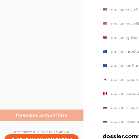
dossier.ofac
dossier.ofac
dossier.gbSa
dossier.ausS
dossier.euSa
dossier.japa
dossier.cana
dossier.rfSan
freemium.actualData
dossier.russi
document.dueToDate
23.06.26
dossier.comm