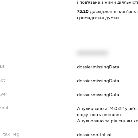
і пов'язана з ними діяльніст
73.20
дослідження кон'юнкт
громадської думки
XXXXXXXXXX
ebt
dossier.missingData
ebt
dossier.missingData
ayer
dossier.missingData
nnul
Анульовано з 24.07.12 у зв'я
вiдсутнiсть поставок
Анульовано за рiшенням к
e_tax_reg
dossier.notInList