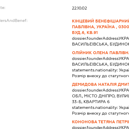
te:
22.10.02
dersAndBenef:
КІНЦЕВИЙ БЕНЕФІЦІАРНИ
ПАВЛІВНА, УКРАЇНА , 0300
БУД.6, КВ.91
dossier.founderAddress
УКРА
ВАСИЛЬЕІВСЬКА, БУДИНОК
ОЛІЙНИК ОЛЕНА ПАВЛІВН
dossier.founderAddress
УКРА
ВАСИЛЬЕІВСЬКА, БУДИНОК
statements.nationality:
Укра
Розмір внеску до статутног
ДЕМИДОВА НАТАЛІЯ ДМИ
dossier.founderAddress
УКРА
ОБЛ., МІСТО ДНІПРО, ВУ
33-Б, КВАРТИРА 6
statements.nationality:
Укра
Розмір внеску до статутног
КОНОНОВА ТЕТЯНА ПЕТР
dossier.founderAddress
УКРА