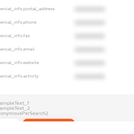
ercial_info.postal_address
XXXXXXXXXX
ercial_info.phone
XXXXXXXXXX
ercial_info.fax
XXXXXXXXXX
ercial_info.email
XXXXXXXXXX
ercial_info.website
XXXXXXXXXX
rcial_info.activity
XXXXXXXXXX
ampleText_1
xampleText_2
nonymousPerSearch2
DETAILS
FREEMIUM.REGISTER