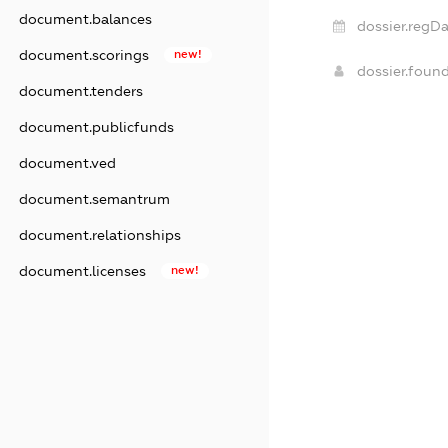
document.balances
dossier.regDa
document.scorings
new!
dossier.foun
document.tenders
document.publicfunds
document.ved
document.semantrum
document.relationships
document.licenses
new!