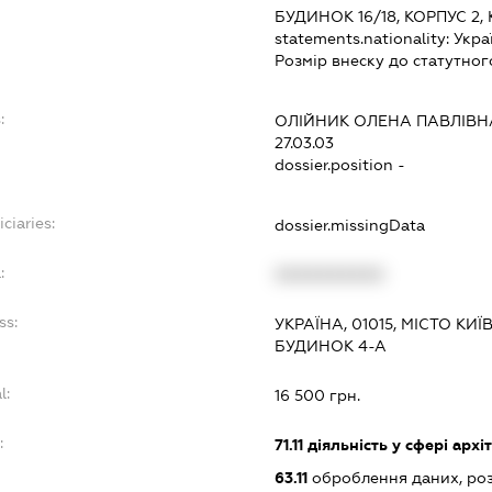
БУДИНОК 16/18, КОРПУС 2,
statements.nationality:
Укра
Розмір внеску до статутног
:
ОЛІЙНИК ОЛЕНА ПАВЛІВН
27.03.03
dossier.position -
ciaries:
dossier.missingData
:
XXXXXXXXXX
ss:
УКРАЇНА, 01015, МІСТО К
БУДИНОК 4-А
l:
16 500 грн.
:
71.11
діяльність у сфері архі
63.11
оброблення даних, роз