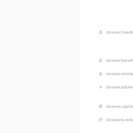
dossier.heads
dossier.benefi
dossier.smida
dossier.addre
dossier.capita
dossier.kveds