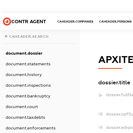
CONTR AGENT
CAHEADER.COMPANIES
CAHEADER.PERSONS
CAHEADER.SEARCH
document.dossier
АРХІТ
document.statements
document.history
dossier.title
document.inspections
dossier.fullN
document.bankruptcy
document.court
dossier.opfS
document.taxdebts
dossier.edrpo
document.enforcements