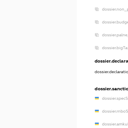
dossier.non_p
dossier.budg
dossier.palne
dossier.bigT
dossier.declara
dossier.declarat
dossier.sancti
dossier.spec
dossier.rnbo
dossier.amku