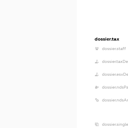
dossier.tax
dossier.staff
dossier.taxD
dossier.esvD
dossier.ndsP
dossier.ndsA
dossier.singl