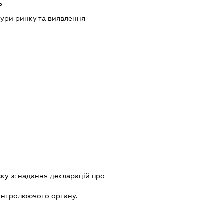
ь
ури ринку та виявлення
зку з:
надання декларацiй про
онтролюючого органу.