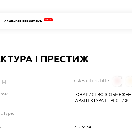
BETA
CAHEADER.PERSSEARCH
ЕКТУРА І ПРЕСТИЖ
riskFactors.title
0
ame:
ТОВАРИСТВО З ОБМЕЖЕН
"АРХІТЕКТУРА І ПРЕСТИЖ"
ubType:
-
:
21613534