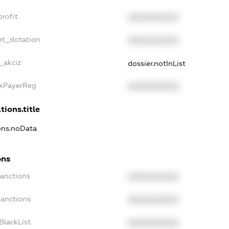
rofit
XXXXXXXXXX
et_dotation
XXXXXXXXXX
_akciz
dossier.notInList
axPayerReg
XXXXXXXXXX
tions.title
ions.noData
ons
Sanctions
XXXXXXXXXX
Sanctions
XXXXXXXXXX
BlackList
XXXXXXXXXX