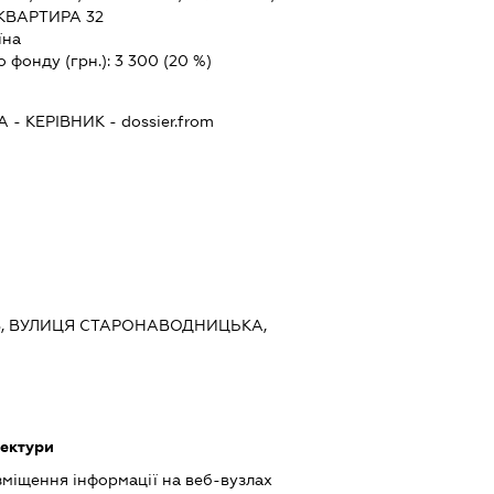
 КВАРТИРА 32
їна
о фонду (грн.):
3 300
(20 %)
А
-
КЕРІВНИК
- dossier.from
ИЇВ, ВУЛИЦЯ СТАРОНАВОДНИЦЬКА,
тектури
міщення інформації на веб-вузлах