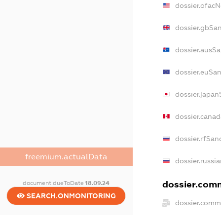
dossier.ofac
dossier.gbSa
dossier.ausS
dossier.euSa
dossier.japa
dossier.cana
dossier.rfSan
freemium.actualData
dossier.russi
dossier.comm
document.dueToDate
18.09.24
SEARCH.ONMONITORING
dossier.comm