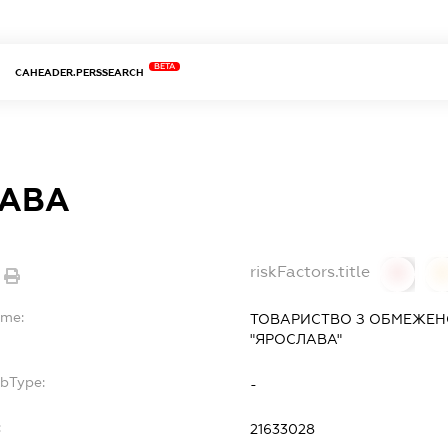
BETA
CAHEADER.PERSSEARCH
АВА
riskFactors.title
0
ame:
ТОВАРИСТВО З ОБМЕЖЕН
"ЯРОСЛАВА"
ubType:
-
:
21633028