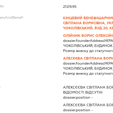
te:
21.09.95
dersAndBenef:
КІНЦЕВИЙ БЕНЕФІЦІАРНИ
СВІТЛАНА БОРИСІВНА, УКРА
ЧОКОЛІВСЬКИЙ, БУД.20, К
ОЛІЙНИК БОРИС ОЛЕКСІЙ
dossier.founderAddress
УКРА
ЧОКОЛІВСЬКИЙ, БУДИНОК 
Розмір внеску до статутног
АЛЕСЄЄВА СВІТЛАНА БОР
dossier.founderAddress
УКРА
ЧОКОЛІВСЬКИЙ, БУДИНОК 
Розмір внеску до статутног
:
АЛЕКСЄЄВА СВІТЛАНА БО
ВІДОМОСТІ ВІДСУТНІ
dossier.position -
АЛЕКСЄЄВА СВІТЛАНА БО
dossier.position -