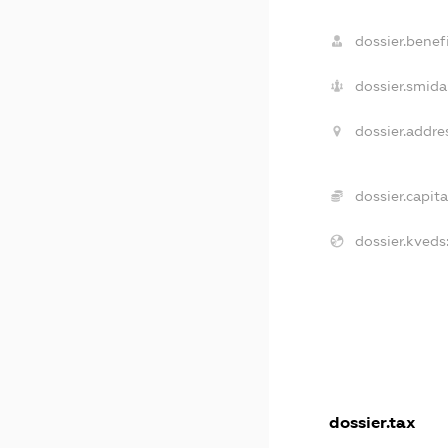
dossier.benefi
dossier.smida
dossier.addre
dossier.capita
dossier.kveds
dossier.tax