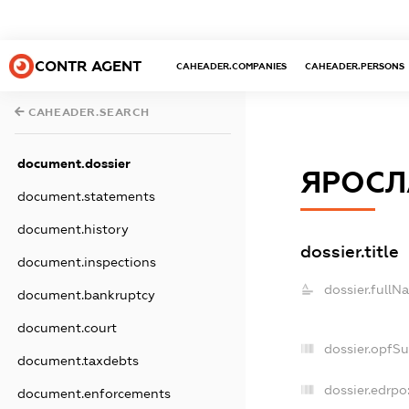
CONTR AGENT
CAHEADER.COMPANIES
CAHEADER.PERSONS
CAHEADER.SEARCH
document.dossier
ЯРОСЛ
document.statements
document.history
dossier.title
document.inspections
dossier.fullN
document.bankruptcy
document.court
dossier.opfS
document.taxdebts
dossier.edrpo
document.enforcements