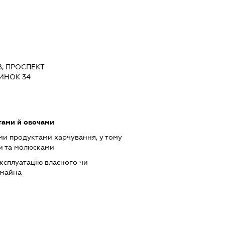
ЇВ, ПРОСПЕКТ
ИНОК 34
тами й овочами
ми продуктами харчування, у тому
и та молюсками
ксплуатацію власного чи
 майна