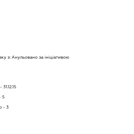
зку з:
Анульовано за iнiцiативою
 31.12.15
- 5
p - 3