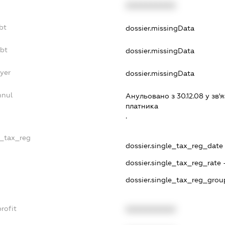
XXXXXXXXXX
bt
dossier.missingData
ebt
dossier.missingData
ayer
dossier.missingData
nnul
Анульовано з 30.12.08 у зв'я
платника
.
e_tax_reg
dossier.single_tax_reg_date -
dossier.single_tax_reg_rate 
dossier.single_tax_reg_grou
rofit
XXXXXXXXXX