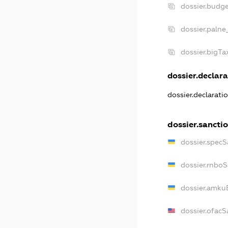
dossier.budg
dossier.palne
dossier.bigT
dossier.declara
dossier.declarat
dossier.sancti
dossier.spec
dossier.rnbo
dossier.amku
dossier.ofacS