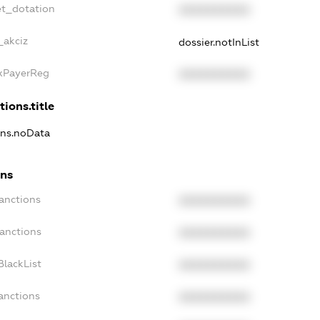
et_dotation
XXXXXXXXXX
_akciz
dossier.notInList
axPayerReg
XXXXXXXXXX
tions.title
ions.noData
ons
Sanctions
XXXXXXXXXX
Sanctions
XXXXXXXXXX
BlackList
XXXXXXXXXX
anctions
XXXXXXXXXX