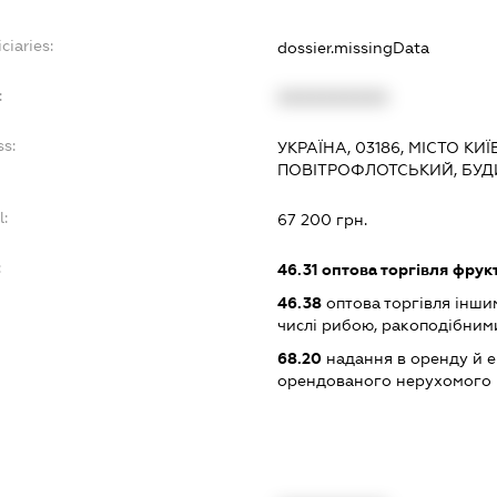
ciaries:
dossier.missingData
:
XXXXXXXXXX
ss:
УКРАЇНА, 03186, МІСТО КИ
ПОВІТРОФЛОТСЬКИЙ, БУД
l:
67 200 грн.
:
46.31
оптова торгівля фрук
46.38
оптова торгівля інши
числі рибою, ракоподібним
68.20
надання в оренду й е
орендованого нерухомого