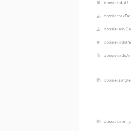
dossier.staff
dossier.taxDe
dossier.esvD
dossier.ndsP
dossier.ndsA
dossier.singl
dossier.non_p