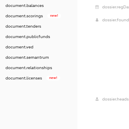
document.balances
dossier.regDa
document.scorings
new!
dossier.foun
document.tenders
document.publicfunds
document.ved
document.semantrum
document.relationships
document.licenses
new!
dossier.heads