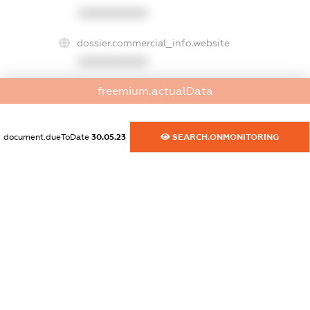
XXXXXXXXXX
dossier.commercial_info.website
XXXXXXXXXX
freemium.actualData
dossier.commercial_info.activity
XXXXXXXXXX
document.dueToDate
30.05.23
SEARCH.ONMONITORING
freemium.exampleText_1
freemium.exampleText_2
freemium.anonymousPerSearch2
FREEMIUM.DETAILS
FREEMIUM.REGISTER