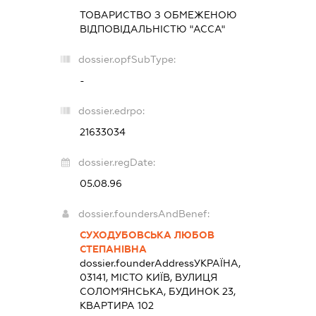
ТОВАРИСТВО З ОБМЕЖЕНОЮ
ВІДПОВІДАЛЬНІСТЮ "АССА"
dossier.opfSubType:
-
dossier.edrpo:
21633034
dossier.regDate:
05.08.96
dossier.foundersAndBenef:
СУХОДУБОВСЬКА ЛЮБОВ
СТЕПАНІВНА
dossier.founderAddress
УКРАЇНА,
03141, МІСТО КИЇВ, ВУЛИЦЯ
СОЛОМ'ЯНСЬКА, БУДИНОК 23,
КВАРТИРА 102