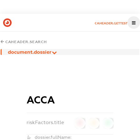
CAHEADER.GETTEST
CAHEADER.SEARCH
document.dossier
АССА
riskFactors.title
0
0
0
dossier.fullName: