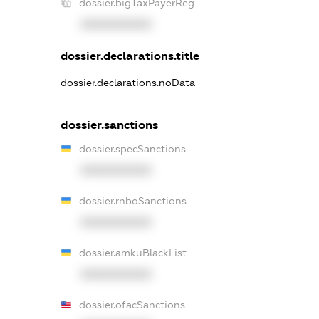
dossier.bigTaxPayerReg
XXXXXXXXXX
dossier.declarations.title
dossier.declarations.noData
dossier.sanctions
dossier.specSanctions
XXXXXXXXXX
dossier.rnboSanctions
XXXXXXXXXX
dossier.amkuBlackList
XXXXXXXXXX
dossier.ofacSanctions