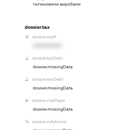
тютюновими виробами
dossier.tax
dossier.staff
XXXXXXXXXX
dossier.taxDebt
dossier.missingData
dossier.esvDebt
dossier.missingData
dossier.ndsPayer
dossier.missingData
dossier.ndsAnnul