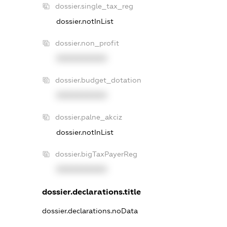
dossier.single_tax_reg
dossier.notInList
dossier.non_profit
XXXXXXXXXX
dossier.budget_dotation
XXXXXXXXXX
dossier.palne_akciz
dossier.notInList
dossier.bigTaxPayerReg
XXXXXXXXXX
dossier.declarations.title
dossier.declarations.noData