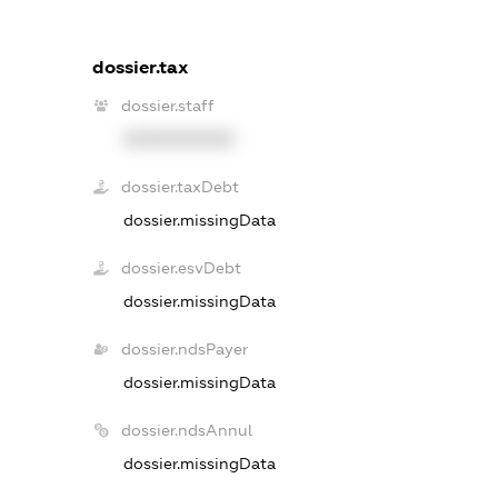
dossier.tax
dossier.staff
XXXXXXXXXX
dossier.taxDebt
dossier.missingData
dossier.esvDebt
dossier.missingData
dossier.ndsPayer
dossier.missingData
dossier.ndsAnnul
dossier.missingData