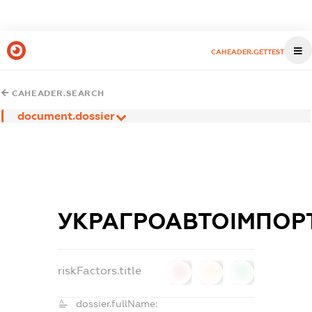
CAHEADER.GETTEST
CAHEADER.SEARCH
document.dossier
УКРАГРОАВТОІМПОР
riskFactors.title
0
0
0
dossier.fullName: