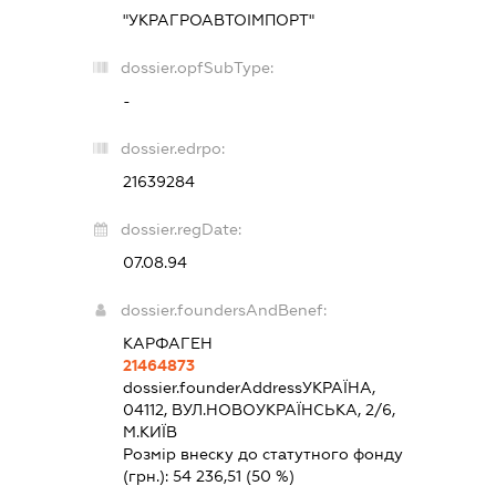
"УКРАГРОАВТОІМПОРТ"
dossier.opfSubType:
-
dossier.edrpo:
21639284
dossier.regDate:
07.08.94
dossier.foundersAndBenef:
КАРФАГЕН
21464873
dossier.founderAddress
УКРАЇНА,
04112, ВУЛ.НОВОУКРАЇНСЬКА, 2/6,
М.КИЇВ
Розмір внеску до статутного фонду
(грн.):
54 236,51
(50 %)