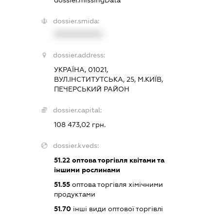
dossier.missingData
dossier.smida:
XXXXXXXXXX
dossier.address:
УКРАЇНА, 01021,
ВУЛ.ІНСТИТУТСЬКА, 25, М.КИЇВ,
ПЕЧЕРСЬКИЙ РАЙОН
dossier.capital:
108 473,02 грн.
dossier.kveds:
51.22
оптова торгівля квітами та
іншими рослинами
51.55
оптова торгівля хімічними
продуктами
51.70
інші види оптової торгівлі