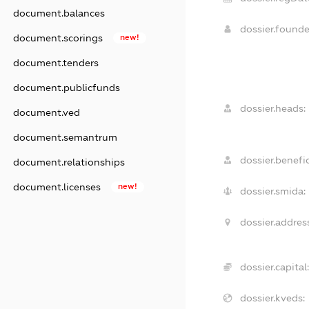
document.balances
dossier.found
document.scorings
new!
document.tenders
document.publicfunds
dossier.heads:
document.ved
document.semantrum
dossier.benefic
document.relationships
document.licenses
new!
dossier.smida:
dossier.address
dossier.capital:
dossier.kveds: