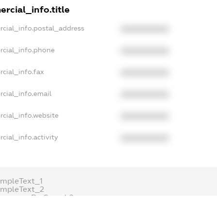
rcial_info.title
rcial_info.postal_address
XXXXXXXXXX
rcial_info.phone
XXXXXXXXXX
cial_info.fax
XXXXXXXXXX
cial_info.email
XXXXXXXXXX
cial_info.website
XXXXXXXXXX
cial_info.activity
XXXXXXXXXX
mpleText_1
ampleText_2
onymousPerSearch2
ETAILS
FREEMIUM.REGISTER