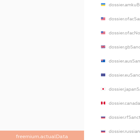
dossier.amkuB
dossier.ofacSa
dossier.ofacN
dossier.gbSan
dossier.ausSan
dossier.euSanc
dossier.japanS
dossier.canad
dossier.rfSanc
dossier.russia
freemium.actualData