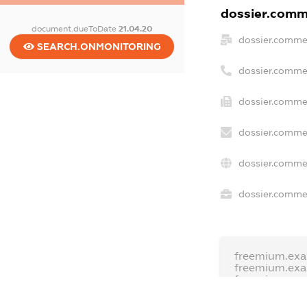
dossier.comme
document.dueToDate
21.04.20
dossier.comme
SEARCH.ONMONITORING
dossier.comme
dossier.commer
dossier.commer
dossier.commer
dossier.commer
freemium.exa
freemium.ex
freemium.an
FREEMIUM.D