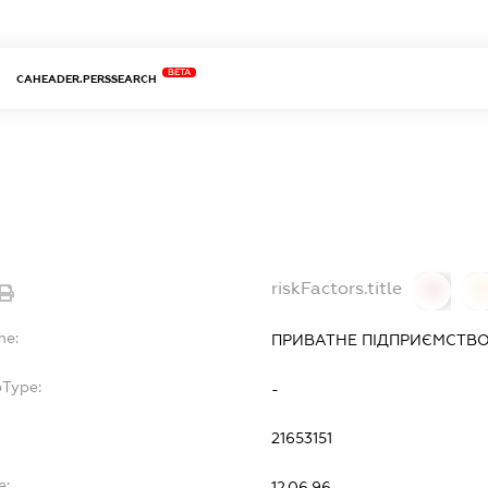
BETA
CAHEADER.PERSSEARCH
riskFactors.title
0
0
me:
ПРИВАТНЕ ПІДПРИЄМСТВ
bType:
-
21653151
e:
12.06.96