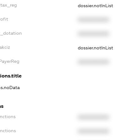
_tax_reg
dossier.notInList
ofit
XXXXXXXXXX
t_dotation
XXXXXXXXXX
akciz
dossier.notInList
xPayerReg
XXXXXXXXXX
ions.title
ns.noData
ns
nctions
XXXXXXXXXX
anctions
XXXXXXXXXX