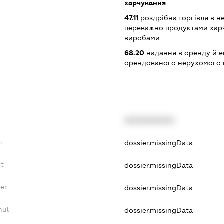
харчування
47.11
роздрібна торгівля в н
переважно продуктами хар
виробами
68.20
надання в оренду й е
орендованого нерухомого
XXXXXXXXXX
t
dossier.missingData
bt
dossier.missingData
er
dossier.missingData
nul
dossier.missingData