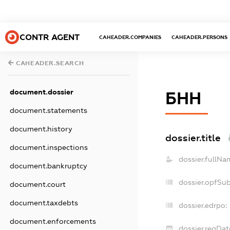
CONTR AGENT
CAHEADER.COMPANIES
CAHEADER.PERSONS
CAHEADER.SEARCH
document.dossier
БНН
document.statements
document.history
dossier.title
document.inspections
dossier.fullNa
document.bankruptcy
dossier.opfSu
document.court
document.taxdebts
dossier.edrpo:
document.enforcements
dossier.regDat