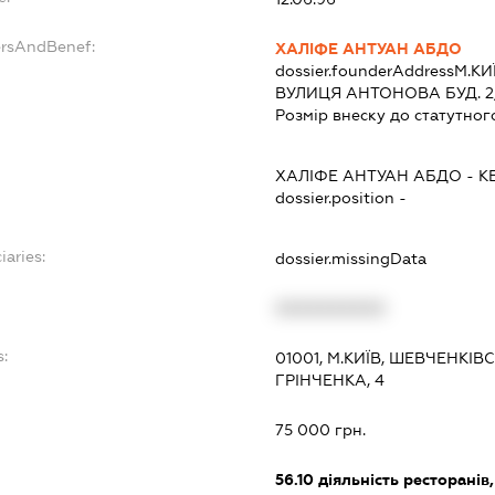
ersAndBenef:
ХАЛІФЕ АНТУАН АБДО
dossier.founderAddress
М.КИ
ВУЛИЦЯ АНТОНОВА БУД. 2/
Розмір внеску до статутног
ХАЛІФЕ АНТУАН АБДО
-
К
dossier.position -
iaries:
dossier.missingData
XXXXXXXXXX
:
01001, М.КИЇВ, ШЕВЧЕНКІ
ГРІНЧЕНКА, 4
75 000 грн.
56.10
діяльність ресторанів