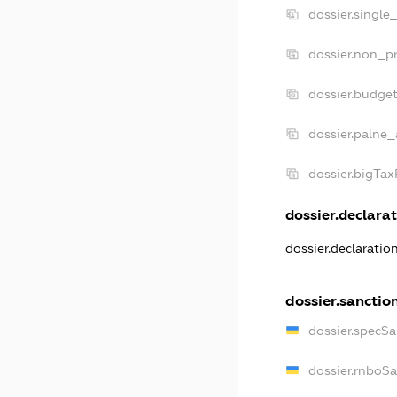
dossier.single
dossier.non_pr
dossier.budge
dossier.palne_
dossier.bigTa
dossier.declarat
dossier.declaratio
dossier.sanctio
dossier.specSa
dossier.rnboS