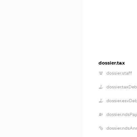
dossier.tax
dossier.staff
dossier.taxDeb
dossier.esvDe
dossier.ndsPay
dossier.ndsAn