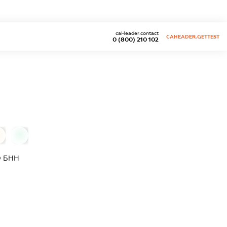
caHeader.contact
CAHEADER.GETTEST
0 (800) 210 102
0
О
БНН