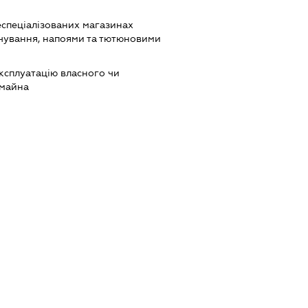
еспеціалізованих магазинах
чування, напоями та тютюновими
ксплуатацію власного чи
 майна