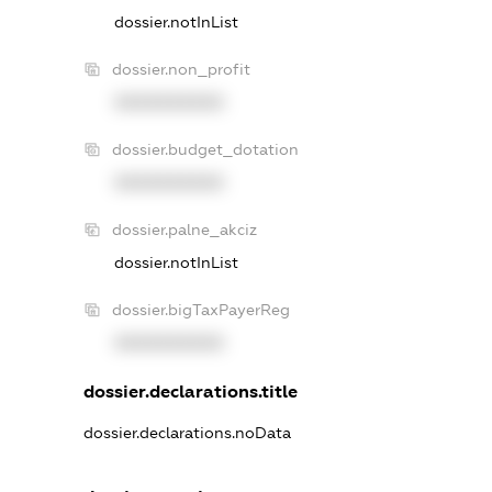
dossier.notInList
dossier.non_profit
XXXXXXXXXX
dossier.budget_dotation
XXXXXXXXXX
dossier.palne_akciz
dossier.notInList
dossier.bigTaxPayerReg
XXXXXXXXXX
dossier.declarations.title
dossier.declarations.noData