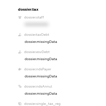
dossier.tax
dossier.staff
XXXXXXXXXX
dossier.taxDebt
dossier.missingData
dossier.esvDebt
dossier.missingData
dossier.ndsPayer
dossier.missingData
dossier.ndsAnnul
dossier.missingData
dossier.single_tax_reg