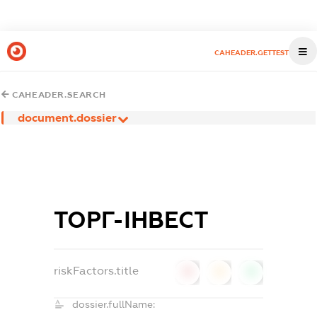
CAHEADER.GETTEST
CAHEADER.SEARCH
document.dossier
ТОРГ-ІНВЕСТ
riskFactors.title
0
0
0
dossier.fullName: