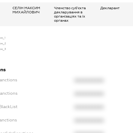
СЕЛІН МАКСИМ
Членство суб’єкта
Декларант
МИХАЙЛОВИЧ
декларування в
організаціях та їх
органах
nse_1
nse_2
nse_3
ons
Sanctions
XXXXXXXXXX
Sanctions
XXXXXXXXXX
BlackList
XXXXXXXXXX
anctions
XXXXXXXXXX