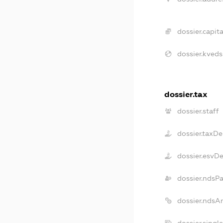
dossier.capita
dossier.kveds
dossier.tax
dossier.staff
dossier.taxDe
dossier.esvD
dossier.ndsP
dossier.ndsA