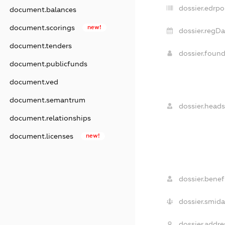
dossier.edrpo
document.balances
document.scorings
new!
dossier.regDa
document.tenders
dossier.foun
document.publicfunds
document.ved
document.semantrum
dossier.heads
document.relationships
document.licenses
new!
dossier.benefi
dossier.smida
dossier.addre