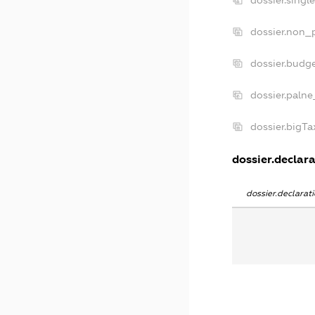
dossier.singl
dossier.non_p
dossier.budg
dossier.palne
dossier.bigT
dossier.declara
dossier.declara