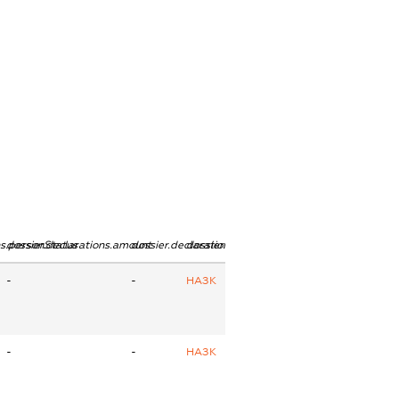
ns.personStatus
dossier.declarations.amount
dossier.declarations.currency
dossier.declarations.source
-
-
НАЗК
-
-
НАЗК