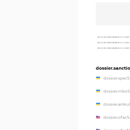
dossier.declarations.lice
dossier.declarations.lice
dossier.declarations.lice
dossier.sancti
dossier.spec
dossier.rnbo
dossier.amku
dossier.ofacS