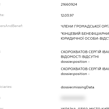
:
21660924
te:
12.03.97
dersAndBenef:
ЧЛЕНИ ГРОМАДСЬКОЇ ОРГА
"КІНЦЕВИЙ БЕНЕФІЦІАРН
ЮРИДИЧНОЇ ОСОБИ-ВІДСУ
:
СКОРОХВАТОВ СЕРГІЙ ІВ
ВІДОМОСТІ ВІДСУТНІ
dossier.position -
СКОРОХВАТОВ СЕРГІЙ ІВ
dossier.position -
ciaries:
dossier.missingData
:
XXXXXXXXXX
ss:
УКРАЇНА, 03150, МІСТО К