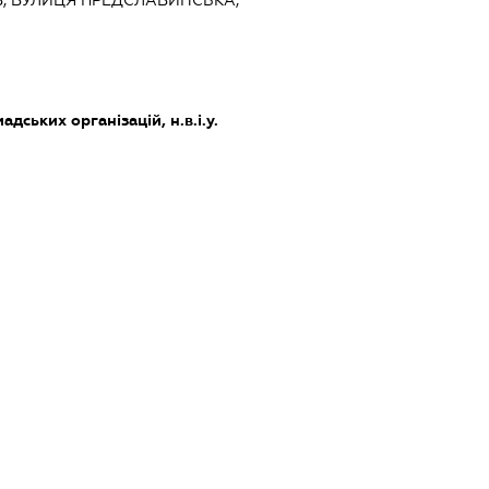
дських організацій, н.в.і.у.