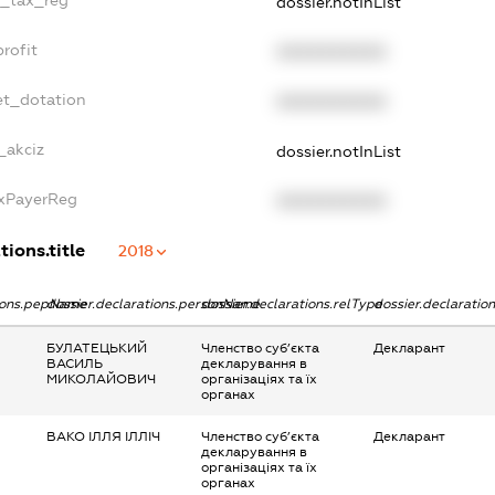
e_tax_reg
dossier.notInList
rofit
XXXXXXXXXX
et_dotation
XXXXXXXXXX
_akciz
dossier.notInList
axPayerReg
XXXXXXXXXX
tions.title
2018
tions.pepName
dossier.declarations.personName
dossier.declarations.relType
dossier.declaratio
БУЛАТЕЦЬКИЙ
Членство суб’єкта
Декларант
ВАСИЛЬ
декларування в
МИКОЛАЙОВИЧ
організаціях та їх
органах
ВАКО ІЛЛЯ ІЛЛІЧ
Членство суб’єкта
Декларант
декларування в
організаціях та їх
органах