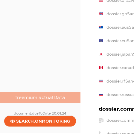
dossier.ofac
dossier.gbSa
dossier.ausS
dossier.euSa
dossier.japa
dossier.cana
dossier.rfSan
dossier.russi
freemium.actualData
dossier.comm
document.dueToDate
20.01.24
dossier.comm
SEARCH.ONMONITORING
dossier.comm