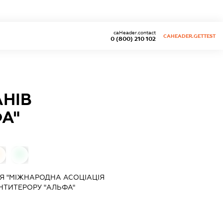
caHeader.contact
CAHEADER.GETTEST
0 (800) 210 102
АНІВ
А"
0
0
Я "МІЖНАРОДНА АСОЦІАЦІЯ
АНТИТЕРОРУ "АЛЬФА"