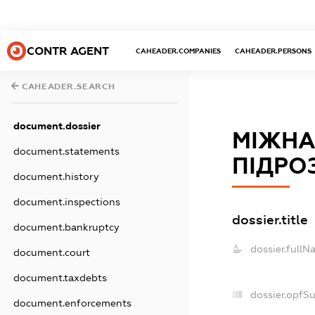
CONTR AGENT
CAHEADER.COMPANIES
CAHEADER.PERSONS
CAHEADER.SEARCH
document.dossier
МІЖНА
document.statements
ПІДРО
document.history
document.inspections
dossier.title
document.bankruptcy
dossier.fullN
document.court
document.taxdebts
dossier.opfS
document.enforcements