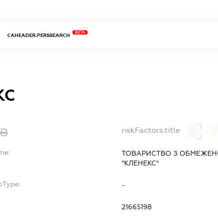
BETA
CAHEADER.PERSSEARCH
КС
riskFactors.title
0
0
me:
ТОВАРИСТВО З ОБМЕЖЕН
"КЛЕНЕКС"
bType:
-
21665198