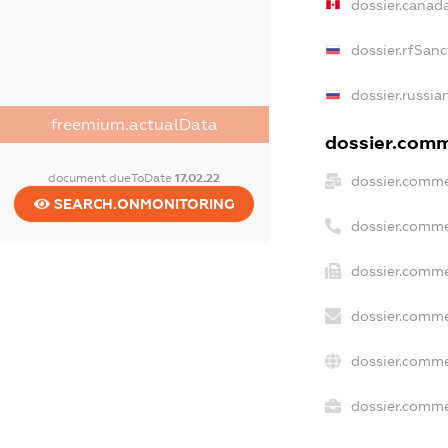
dossier.canad
dossier.rfSanc
dossier.russia
freemium.actualData
dossier.comme
document.dueToDate
17.02.22
dossier.comme
SEARCH.ONMONITORING
dossier.comme
dossier.comme
dossier.comme
dossier.comme
dossier.commer