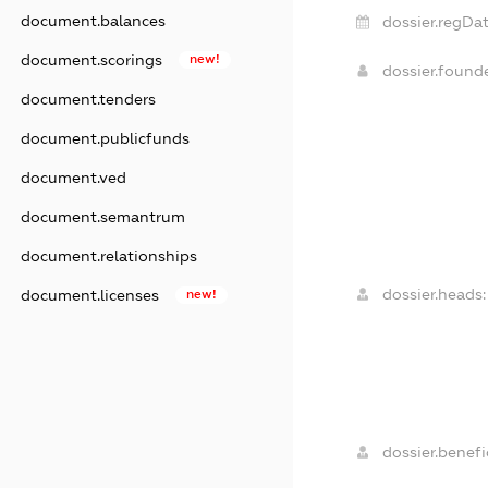
document.balances
dossier.regDat
document.scorings
new!
dossier.found
document.tenders
document.publicfunds
document.ved
document.semantrum
document.relationships
dossier.heads:
document.licenses
new!
dossier.benefic