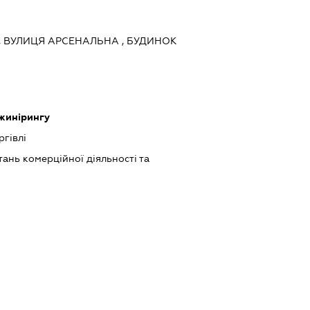
ЇВ, ВУЛИЦЯ АРСЕНАЛЬНА , БУДИНОК
нжинірингу
ргівлі
ань комерційної діяльності та