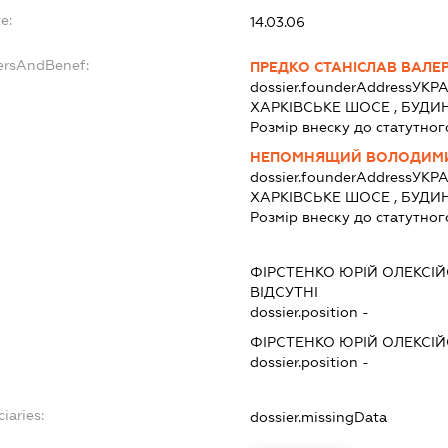
e:
14.03.06
ersAndBenef:
ПРЕДКО СТАНІСЛАВ ВАЛЕ
dossier.founderAddress
УКРА
ХАРКІВСЬКЕ ШОСЕ , БУДИН
Розмір внеску до статутног
НЕПОМНЯЩИЙ ВОЛОДИМИ
dossier.founderAddress
УКРАЇ
ХАРКІВСЬКЕ ШОСЕ , БУДИН
Розмір внеску до статутног
ФІРСТЕНКО ЮРІЙ ОЛЕКСІ
ВІДСУТНІ
dossier.position -
ФІРСТЕНКО ЮРІЙ ОЛЕКСІ
dossier.position -
iaries:
dossier.missingData