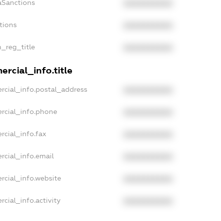
aSanctions
XXXXXXXXXX
tions
XXXXXXXXXX
n_reg_title
XXXXXXXXXX
rcial_info.title
rcial_info.postal_address
XXXXXXXXXX
rcial_info.phone
XXXXXXXXXX
rcial_info.fax
XXXXXXXXXX
rcial_info.email
XXXXXXXXXX
rcial_info.website
XXXXXXXXXX
cial_info.activity
XXXXXXXXXX