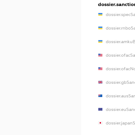
dossier.sanctio
dossier.specS
dossier.rnboS
dossier.amkuB
dossier.ofacS
dossier.ofac
dossier.gbSan
dossier.ausSa
dossier.euSan
dossier.japan