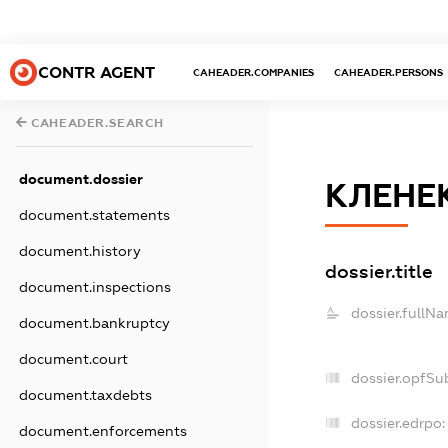
CONTR AGENT
CAHEADER.COMPANIES
CAHEADER.PERSONS
CAHEADER.SEARCH
document.dossier
КЛЕНЕ
document.statements
document.history
dossier.title
document.inspections
dossier.fullNa
document.bankruptcy
document.court
dossier.opfSu
document.taxdebts
dossier.edrpo:
document.enforcements