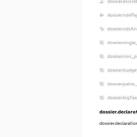
dossier.esvDe
dossier.ndsPa
dossier.ndsAn
dossier.singl
dossier.non_p
dossier.budge
dossier.palne
dossier.bigTa
dossier.declarat
dossier.declarati