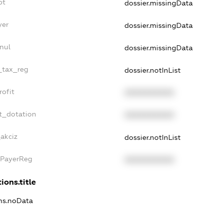
bt
dossier.missingData
yer
dossier.missingData
nul
dossier.missingData
e_tax_reg
dossier.notInList
rofit
XXXXXXXXXX
t_dotation
XXXXXXXXXX
_akciz
dossier.notInList
xPayerReg
XXXXXXXXXX
ions.title
ons.noData