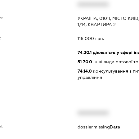
XXXXXXXXXX
s:
УКРАЇНА, 01011, МІСТО КИ
1/14, КВАРТИРА 2
:
116 000 грн.
74.20.1
діяльність у сфері і
51.70.0
інші види оптової то
74.14.0
консультування з пит
управління
XXXXXXXXXX
bt
dossier.missingData