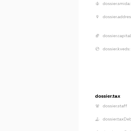
dossier.smida:
dossier.addres
dossier.capital
dossier.kveds:
dossier.tax
dossier.staff
dossier.taxDe