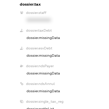
dossier.tax
dossier.staff
XXXXXXXXXX
dossier.taxDebt
dossier.missingData
dossier.esvDebt
dossier.missingData
dossier.ndsPayer
dossier.missingData
dossier.ndsAnnul
dossier.missingData
dossier.single_tax_reg
dossier.notInList