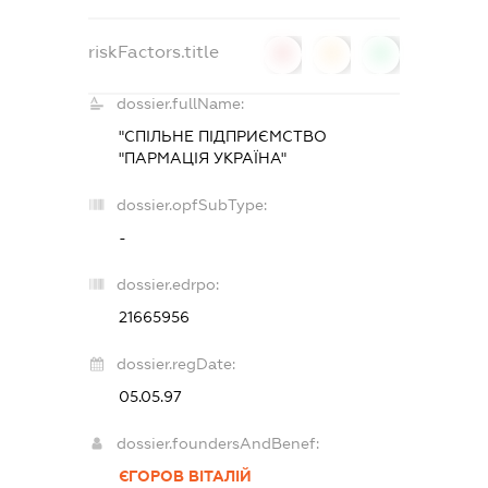
riskFactors.title
0
0
0
dossier.fullName:
"СПІЛЬНЕ ПІДПРИЄМСТВО
"ПАРМАЦІЯ УКРАЇНА"
dossier.opfSubType:
-
dossier.edrpo:
21665956
dossier.regDate:
05.05.97
dossier.foundersAndBenef:
ЄГОРОВ ВІТАЛІЙ