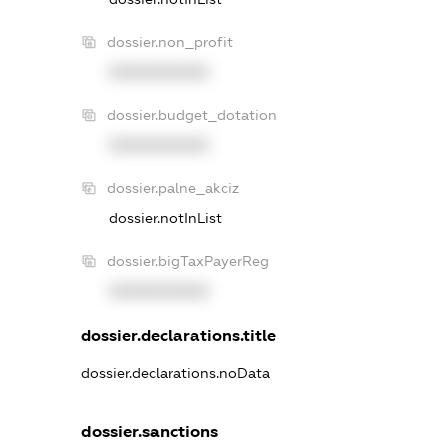
dossier.non_profit
XXXXXXXXXX
dossier.budget_dotation
XXXXXXXXXX
dossier.palne_akciz
dossier.notInList
dossier.bigTaxPayerReg
XXXXXXXXXX
dossier.declarations.title
dossier.declarations.noData
dossier.sanctions