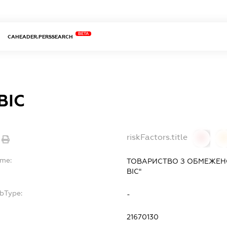
BETA
CAHEADER.PERSSEARCH
ВІС
riskFactors.title
0
ame:
ТОВАРИСТВО З ОБМЕЖЕНО
ВІС"
ubType:
-
21670130