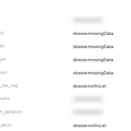
XXXXXXXXXX
bt
dossier.missingData
bt
dossier.missingData
yer
dossier.missingData
nnul
dossier.missingData
e_tax_reg
dossier.notInList
rofit
XXXXXXXXXX
et_dotation
XXXXXXXXXX
_akciz
dossier.notInList