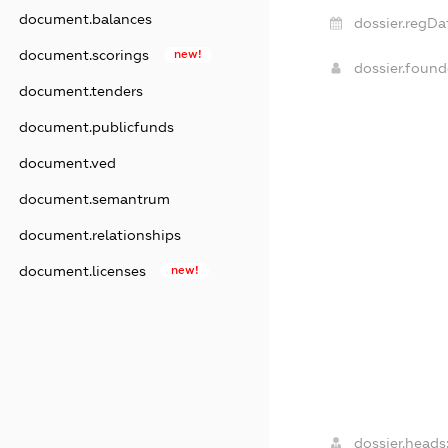
document.balances
dossier.regDa
document.scorings
new!
dossier.foun
document.tenders
document.publicfunds
document.ved
document.semantrum
document.relationships
document.licenses
new!
dossier.heads