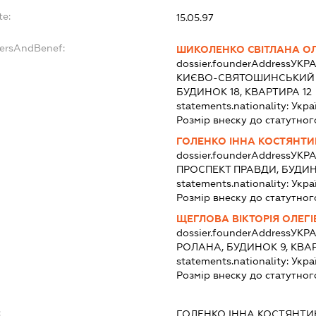
te:
15.05.97
dersAndBenef:
ШИКОЛЕНКО СВІТЛАНА О
dossier.founderAddress
УКРА
КИЄВО-СВЯТОШИНСЬКИЙ Р
БУДИНОК 18, КВАРТИРА 12
statements.nationality:
Укра
Розмір внеску до статутног
ГОЛЕНКО ІННА КОСТЯНТИ
dossier.founderAddress
УКРА
ПРОСПЕКТ ПРАВДИ, БУДИН
statements.nationality:
Укра
Розмір внеску до статутног
ЩЕГЛОВА ВІКТОРІЯ ОЛЕГ
dossier.founderAddress
УКРА
РОЛАНА, БУДИНОК 9, КВАР
statements.nationality:
Укра
Розмір внеску до статутног
:
ГОЛЕНКО ІННА КОСТЯНТИ