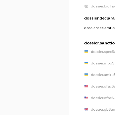
dossier.bigT
dossier.declarat
dossier.declarati
dossier.sancti
dossier.specS
dossier.rnboS
dossier.amkuB
dossier.ofacS
dossier.ofac
dossier.gbSan