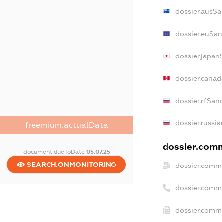
dossier.ausSa
dossier.euSan
dossier.japan
dossier.cana
dossier.rfSan
dossier.russia
freemium.actualData
dossier.comm
document.dueToDate
05.07.25
SEARCH.ONMONITORING
dossier.comme
dossier.comm
dossier.comme