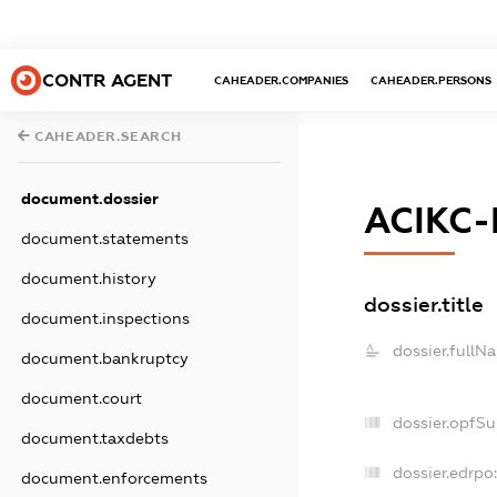
CONTR AGENT
CAHEADER.COMPANIES
CAHEADER.PERSONS
CAHEADER.SEARCH
document.dossier
АСІКС-
document.statements
document.history
dossier.title
document.inspections
dossier.fullN
document.bankruptcy
document.court
dossier.opfS
document.taxdebts
dossier.edrpo:
document.enforcements