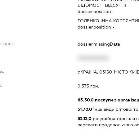
ВІДОМОСТІ ВІДСУТНІ
dossier.position -
ГОЛЕНКО ІННА КОСТЯНТИ
dossier.position -
ciaries:
dossier.missingData
:
XXXXXXXXXX
s:
УКРАЇНА, 03150, МІСТО КИ
:
9 375 грн.
63.30.0
послуги з організа
51.70.0
інші види оптової то
52.12.0
роздрібна торгівля в
переваги продовольчого а