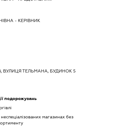
НІВНА
-
КЕРІВНИК
ЇВ, ВУЛИЦЯ ТЕЛЬМАНА, БУДИНОК 5
ції подорожувань
ргівлі
 неспеціалізованих магазинах без
сортименту