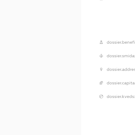
dossier.benefi
dossier.smida
dossier.addres
dossier.capital
dossier.kveds: