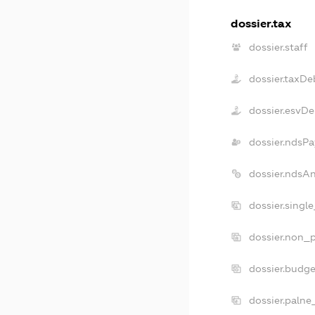
dossier.tax
dossier.staff
dossier.taxDe
dossier.esvDe
dossier.ndsPa
dossier.ndsA
dossier.singl
dossier.non_p
dossier.budg
dossier.palne