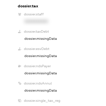
dossier.tax
dossier.staff
XXXXXXXXXX
dossier.taxDebt
dossier.missingData
dossier.esvDebt
dossier.missingData
dossier.ndsPayer
dossier.missingData
dossier.ndsAnnul
dossier.missingData
dossier.single_tax_reg