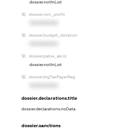
dossier.notInList
dossier.non_profit
XXXXXXXXXX
dossier.budget_dotation
XXXXXXXXXX
dossier.palne_akciz
dossier.notInList
dossier.bigTaxPayerReg
XXXXXXXXXX
dossier.declarations.title
dossier.declarations.noData
dossier.sanctions