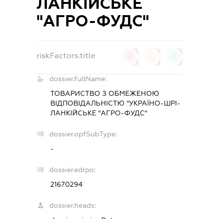
ЛАНКІЙСЬКЕ
"АГРО-ФУДС"
riskFactors.title
0
0
0
dossier.fullName:
ТОВАРИСТВО З ОБМЕЖЕНОЮ
ВІДПОВІДАЛЬНІСТЮ "УКРАЇНО-ШРІ-
ЛАНКІЙСЬКЕ "АГРО-ФУДС"
dossier.opfSubType:
-
dossier.edrpo:
21670294
dossier.heads: