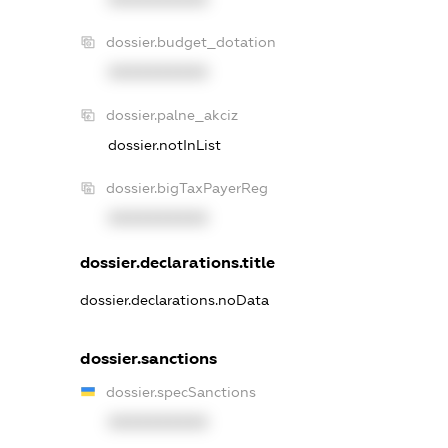
dossier.budget_dotation
XXXXXXXXXX
dossier.palne_akciz
dossier.notInList
dossier.bigTaxPayerReg
XXXXXXXXXX
dossier.declarations.title
dossier.declarations.noData
dossier.sanctions
dossier.specSanctions
XXXXXXXXXX