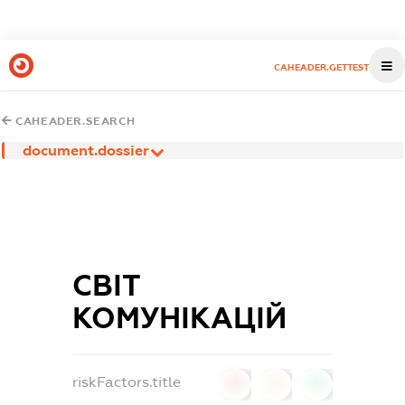
CAHEADER.GETTEST
CAHEADER.SEARCH
document.dossier
СВІТ
КОМУНІКАЦІЙ
riskFactors.title
0
0
0