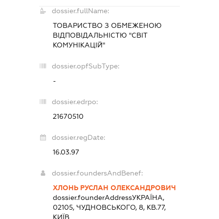
dossier.fullName:
ТОВАРИСТВО З ОБМЕЖЕНОЮ
ВІДПОВІДАЛЬНІСТЮ "СВІТ
КОМУНІКАЦІЙ"
dossier.opfSubType:
-
dossier.edrpo:
21670510
dossier.regDate:
16.03.97
dossier.foundersAndBenef:
ХЛОНЬ РУСЛАН ОЛЕКСАНДРОВИЧ
dossier.founderAddress
УКРАЇНА,
02105, ЧУДНОВСЬКОГО, 8, КВ.77,
КИЇВ