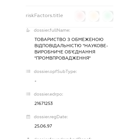
riskFactors.title
0
0
0
dossier.fullName:
ТОВАРИСТВО З ОБМЕЖЕНОЮ
ВІДПОВІДАЛЬНІСТЮ "НАУКОВЕ-
ВИРОБНИЧЕ ОБ'ЄДНАННЯ
"ПРОМВПРОВАДЖЕННЯ"
dossier.opfSubType:
-
dossier.edrpo:
21671253
dossier.regDate:
25.06.97