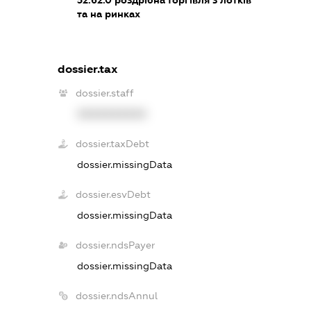
52.62.0
роздрібна торгівля з лотків
та на ринках
dossier.tax
dossier.staff
XXXXXXXXXX
dossier.taxDebt
dossier.missingData
dossier.esvDebt
dossier.missingData
dossier.ndsPayer
dossier.missingData
dossier.ndsAnnul