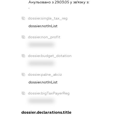
Анульовано з 29.03.05 у зв'язку з:
.
dossier.single_tax_reg
dossier.notInList
dossier.non_profit
XXXXXXXXXX
dossier.budget_dotation
XXXXXXXXXX
dossier.palne_akciz
dossier.notInList
dossier.bigTaxPayerReg
XXXXXXXXXX
dossier.declarations.title