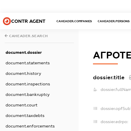
CONTR AGENT
CAHEADER.COMPANIES
CAHEADER.PERSONS
CAHEADER.SEARCH
document.dossier
АГРОТЕ
document.statements
document.history
dossier.title
document.inspections
dossier.fullNam
document.bankruptcy
document.court
dossier.opfSub
document.taxdebts
dossier.edrpo:
document.enforcements