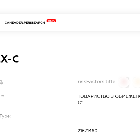
BETA
CAHEADER.PERSSEARCH
Х-С
riskFactors.title
0
0
e:
ТОВАРИСТВО З ОБМЕЖЕНО
С"
Type:
-
21671460