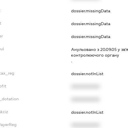
t
dossier.missingData
t
dossier.missingData
er
dossier.missingData
ul
Анульовано з 20.09.05 у зв'я
контролюючого органу
.
_tax_reg
dossier.notInList
ofit
XXXXXXXXXX
_dotation
XXXXXXXXXX
akciz
dossier.notInList
PayerReg
XXXXXXXXXX