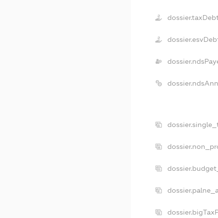
dossier.taxDeb
dossier.esvDeb
dossier.ndsPay
dossier.ndsAnn
dossier.single
dossier.non_pr
dossier.budget
dossier.palne_
dossier.bigTax