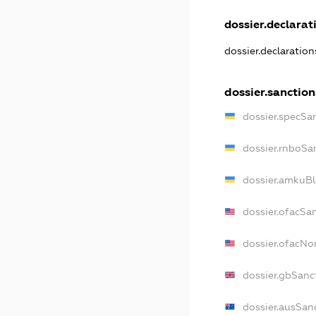
dossier.declarati
dossier.declaratio
dossier.sanction
dossier.specSa
dossier.rnboSa
dossier.amkuBl
dossier.ofacSa
dossier.ofacN
dossier.gbSanc
dossier.ausSan