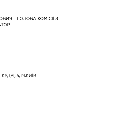
ЙОВИЧ
-
ГОЛОВА КОМІСІЇ З
АТОР
 КУДРІ, 5, М.КИЇВ