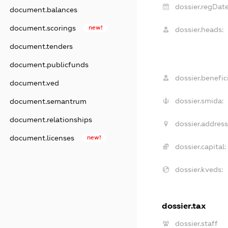
dossier.regDate
document.balances
document.scorings
new!
dossier.heads:
document.tenders
document.publicfunds
dossier.benefici
document.ved
dossier.smida:
document.semantrum
document.relationships
dossier.address
document.licenses
new!
dossier.capital:
dossier.kveds:
dossier.tax
dossier.staff