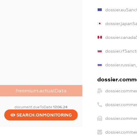
dossier.euSanc
dossier.japanS
dossier.canada
dossier.rfSanct
dossier.russian
dossier.comme
freemium.actualData
dossier.commer
dossier.commer
document.dueToDate
17.06.24
SEARCH.ONMONITORING
dossier.commer
dossier.commer