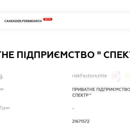
BETA
CAHEADER.PERSSEARCH
НЕ ПІДПРИЄМСТВО " СПЕК
riskFactors.title
0
0
e:
ПРИВАТНЕ ПІДПРИЄМСТВО
СПЕКТР "
Type:
-
21671572