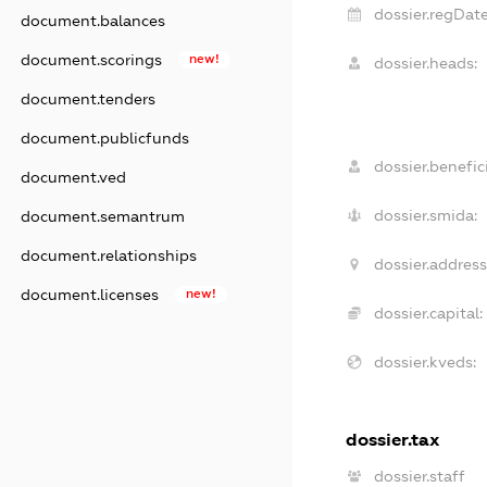
dossier.regDate
document.balances
document.scorings
new!
dossier.heads:
document.tenders
document.publicfunds
dossier.benefici
document.ved
dossier.smida:
document.semantrum
document.relationships
dossier.address
document.licenses
new!
dossier.capital:
dossier.kveds:
dossier.tax
dossier.staff