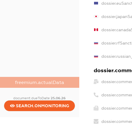
dossier.euSanc
dossier.japanS
dossier.canada
dossier.rfSanct
dossier.russian
dossier.comme
dossier.commer
freemium.actualData
dossier.commer
document.dueToDate
25.06.26
SEARCH.ONMONITORING
dossier.commer
dossier.commer