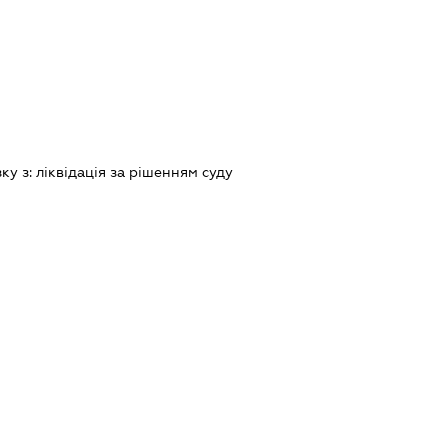
зку з:
лiквiдацiя за рiшенням суду