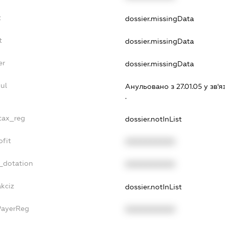
t
dossier.missingData
t
dossier.missingData
er
dossier.missingData
ul
Анульовано з 27.01.05 у зв'я
.
_tax_reg
dossier.notInList
ofit
XXXXXXXXXX
_dotation
XXXXXXXXXX
akciz
dossier.notInList
PayerReg
XXXXXXXXXX