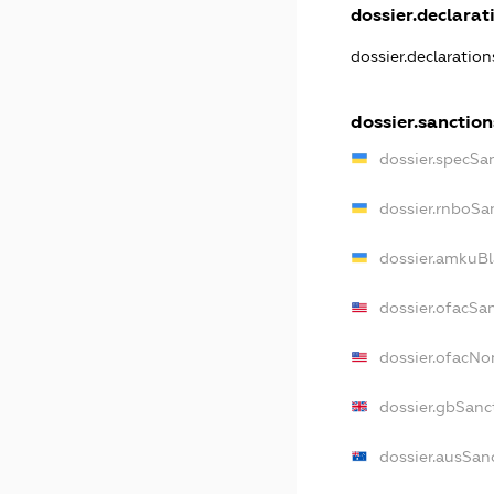
dossier.declarati
dossier.declaratio
dossier.sanction
dossier.specSa
dossier.rnboSa
dossier.amkuBl
dossier.ofacSa
dossier.ofacN
dossier.gbSanc
dossier.ausSan