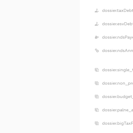
dossier.taxDeb
dossier.esvDeb
dossier.ndsPay
dossier.ndsAnn
dossier.single
dossier.non_pr
dossier.budget
dossier.palne_
dossier.bigTax