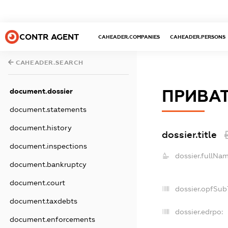
CONTR AGENT
CAHEADER.COMPANIES
CAHEADER.PERSONS
CAHEADER.SEARCH
ПРИВАТ
document.dossier
document.statements
document.history
dossier.title
document.inspections
dossier.fullNam
document.bankruptcy
document.court
dossier.opfSub
document.taxdebts
dossier.edrpo:
document.enforcements