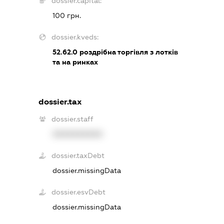
dossier.capital:
100 грн.
dossier.kveds:
52.62.0
роздрібна торгівля з лотків
та на ринках
dossier.tax
dossier.staff
XXXXXXXXXX
dossier.taxDebt
dossier.missingData
dossier.esvDebt
dossier.missingData