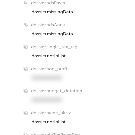
dossier.ndsPayer
dossier.missingData
dossier.ndsAnnul
dossier.missingData
dossier.single_tax_reg
dossier.notInList
dossier.non_profit
XXXXXXXXXX
dossier.budget_dotation
XXXXXXXXXX
dossier.palne_akciz
dossier.notInList
dossier.bigTaxPayerReg