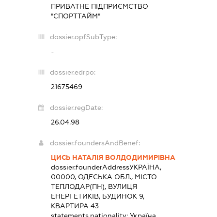
ПРИВАТНЕ ПІДПРИЄМСТВО
"СПОРТТАЙМ"
dossier.opfSubType:
-
dossier.edrpo:
21675469
dossier.regDate:
26.04.98
dossier.foundersAndBenef:
ЦИСЬ НАТАЛІЯ ВОЛДОДИМИРІВНА
dossier.founderAddress
УКРАЇНА,
00000, ОДЕСЬКА ОБЛ., МІСТО
ТЕПЛОДАР(ПН), ВУЛИЦЯ
ЕНЕРГЕТИКІВ, БУДИНОК 9,
КВАРТИРА 43
statements.nationality:
Україна