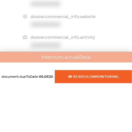
XXXXXXXXXX
dossier.commercial_info.website
XXXXXXXXXX
dossier.commercial_info.activity
XXXXXXXXXX
freemium.actualData
freemium.exampleText_1
freemium.exampleText_2
document.dueToDate
05.07.25
SEARCH.ONMONITORING
freemium.anonymousPerSearch2
FREEMIUM.DETAILS
FREEMIUM.REGISTER