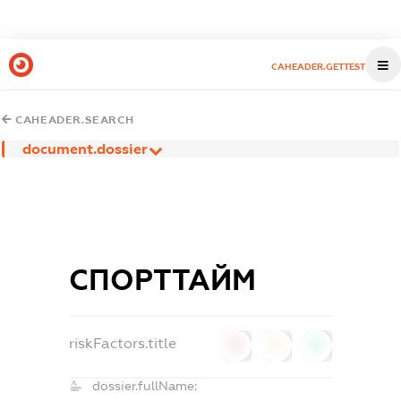
CAHEADER.GETTEST
CAHEADER.SEARCH
document.dossier
СПОРТТАЙМ
riskFactors.title
0
0
0
dossier.fullName: