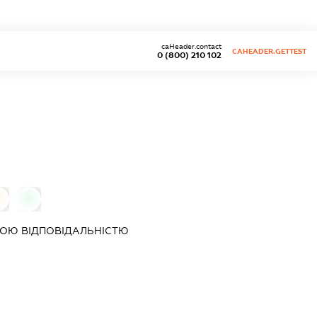
caHeader.contact
CAHEADER.GETTEST
0 (800) 210 102
0
0
ОЮ ВІДПОВІДАЛЬНІСТЮ