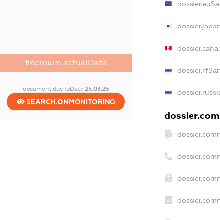
dossier.euSa
dossier.japa
dossier.can
freemium.actualData
dossier.rfSa
document.dueToDate
25.03.25
dossier.russ
SEARCH.ONMONITORING
dossier.comm
dossier.comm
dossier.com
dossier.comm
dossier.comm