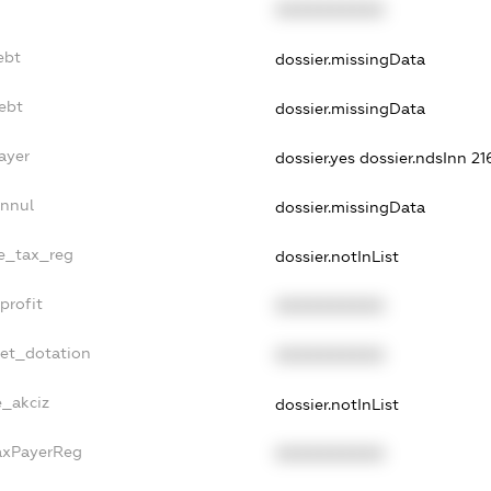
XXXXXXXXXX
ebt
dossier.missingData
ebt
dossier.missingData
ayer
dossier.yes
dossier.ndsInn 2
Annul
dossier.missingData
le_tax_reg
dossier.notInList
profit
XXXXXXXXXX
get_dotation
XXXXXXXXXX
e_akciz
dossier.notInList
TaxPayerReg
XXXXXXXXXX