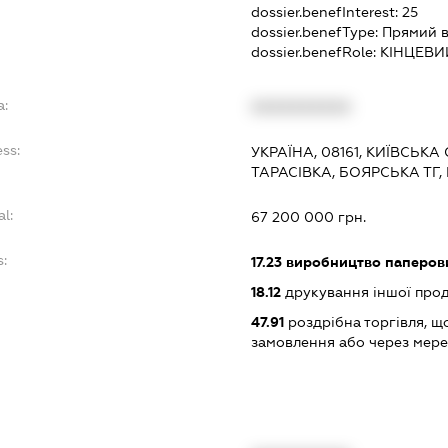
dossier.benefInterest:
25
dossier.benefType:
Прямий в
dossier.benefRole:
КІНЦЕВИ
a:
XXXXXXXXXX
ess:
УКРАЇНА, 08161, КИЇВСЬКА
ТАРАСІВКА, БОЯРСЬКА ТГ,
al:
67 200 000 грн.
s:
17.23
виробництво паперови
18.12
друкування іншої прод
47.91
роздрібна торгівля, щ
замовлення або через мере