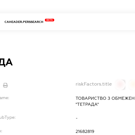
BETA
CAHEADER.PERSSEARCH
ДА
riskFactors.title
0
Name:
ТОВАРИСТВО З ОБМЕЖЕН
"ТЕТРАДА"
SubType:
-
o:
21682819