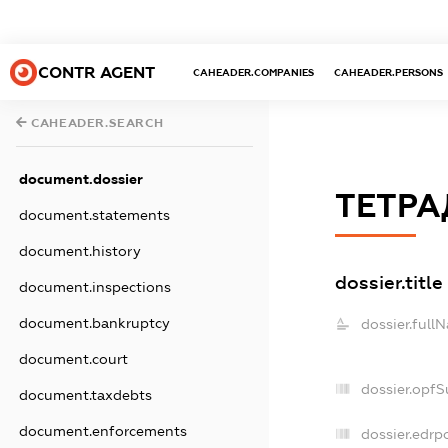
CONTR AGENT
CAHEADER.COMPANIES
CAHEADER.PERSONS
CAHEADER.SEARCH
document.dossier
ТЕТРА
document.statements
document.history
dossier.title
document.inspections
document.bankruptcy
dossier.full
document.court
dossier.opf
document.taxdebts
document.enforcements
dossier.edrp