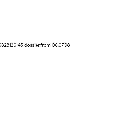
16828126145
dossier.from 06.07.98