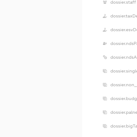
dossier.staff
dossier.taxD
dossier.esvD
dossier.ndsP
dossier.nds
dossier.sing
dossier.non_
dossier.bud
dossier.paln
dossier.big