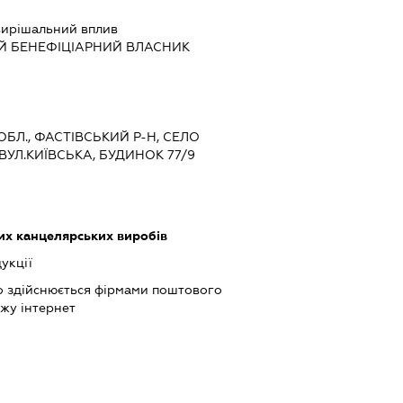
ирішальний вплив
Й БЕНЕФІЦІАРНИЙ ВЛАСНИК
 ОБЛ., ФАСТІВСЬКИЙ Р-Н, СЕЛО
 ВУЛ.КИЇВСЬКА, БУДИНОК 77/9
х канцелярських виробів
укції
о здійснюється фірмами поштового
жу інтернет