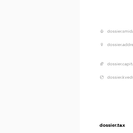
dossier.smid
dossier.addr
dossier.capit
dossier.kved
dossier.tax