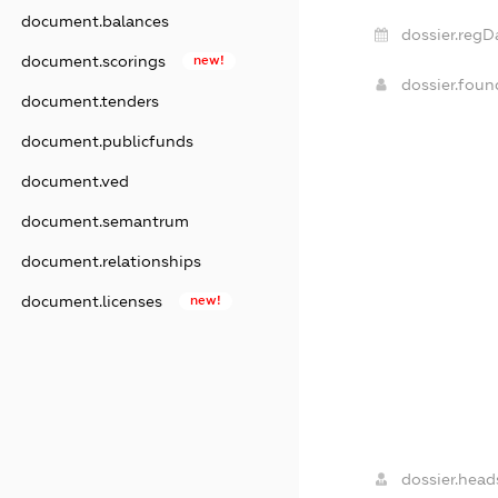
document.balances
dossier.regD
document.scorings
new!
dossier.fou
document.tenders
document.publicfunds
document.ved
document.semantrum
document.relationships
document.licenses
new!
dossier.head