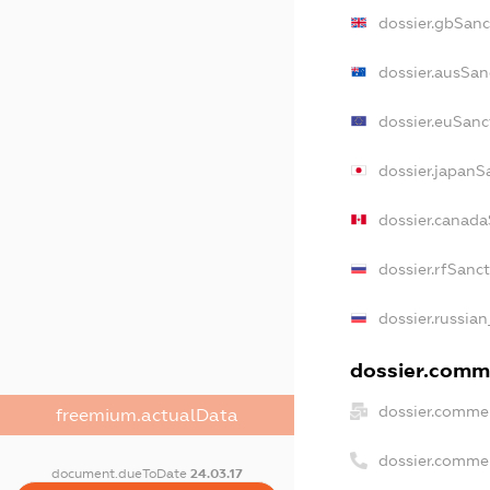
dossier.gbSanc
dossier.ausSan
dossier.euSanc
dossier.japanS
dossier.canad
dossier.rfSanc
dossier.russian
dossier.comme
dossier.commer
freemium.actualData
dossier.comme
document.dueToDate
24.03.17