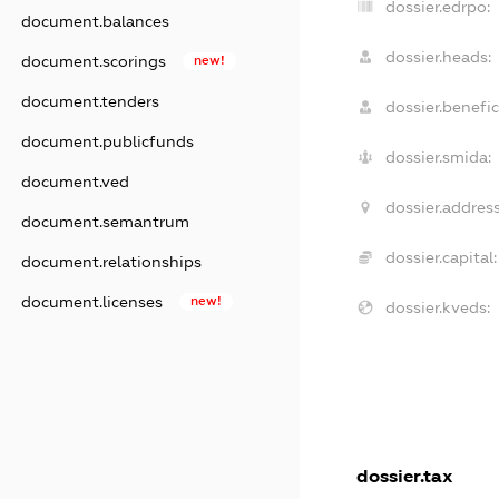
dossier.edrpo:
document.balances
dossier.heads:
document.scorings
new!
document.tenders
dossier.benefic
document.publicfunds
dossier.smida:
document.ved
dossier.address
document.semantrum
dossier.capital:
document.relationships
document.licenses
new!
dossier.kveds:
dossier.tax