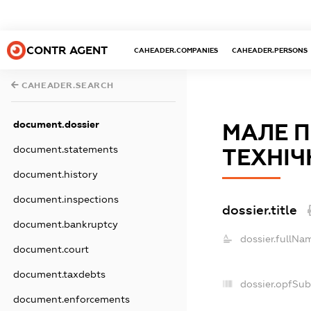
CONTR AGENT
CAHEADER.COMPANIES
CAHEADER.PERSONS
CAHEADER.SEARCH
document.dossier
МАЛЕ П
document.statements
ТЕХНІЧ
document.history
document.inspections
dossier.title
document.bankruptcy
dossier.fullNa
document.court
document.taxdebts
dossier.opfSub
document.enforcements