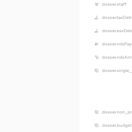
dossier.staff
dossier.taxDeb
dossier.esvDeb
dossier.ndsPay
dossier.ndsAn
dossier.single
dossier.non_pr
dossier.budge