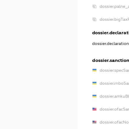
dossier.palne_
dossier.bigTa
dossier.declarati
dossier.declaratio
dossier.sanctio
dossier.specSa
dossier.rnboSa
dossier.amkuBl
dossier.ofacSa
dossier.ofacN