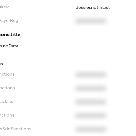
akciz
dossier.notInList
xPayerReg
XXXXXXXXXX
ons.title
ns.noData
ns
nctions
XXXXXXXXXX
nctions
XXXXXXXXXX
ackList
XXXXXXXXXX
nctions
XXXXXXXXXX
onSdnSanctions
XXXXXXXXXX