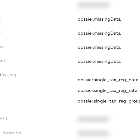
XXXXXXXXXX
t
dossier.missingData
t
dossier.missingData
er
dossier.missingData
nul
dossier.missingData
_tax_reg
dossier.single_tax_reg_date -
dossier.single_tax_reg_rate 
dossier.single_tax_reg_group
ofit
XXXXXXXXXX
t_dotation
XXXXXXXXXX