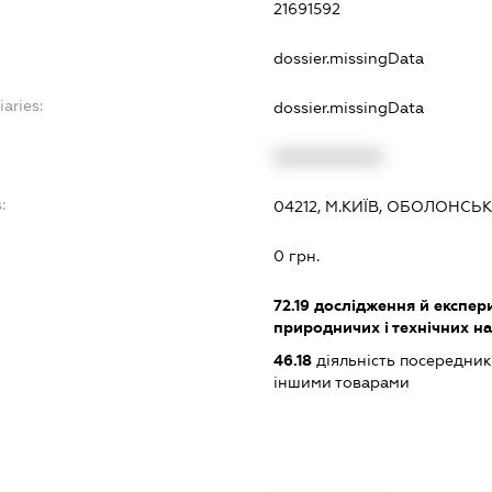
21691592
dossier.missingData
iaries:
dossier.missingData
XXXXXXXXXX
:
04212, М.КИЇВ, ОБОЛОНСЬ
0 грн.
72.19
дослідження й експери
природничих і технічних н
46.18
діяльність посередникі
іншими товарами