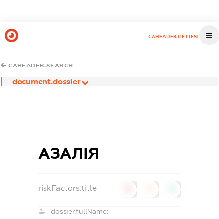
CAHEADER.GETTEST
CAHEADER.SEARCH
document.dossier
АЗАЛІЯ
riskFactors.title
0
0
0
dossier.fullName: