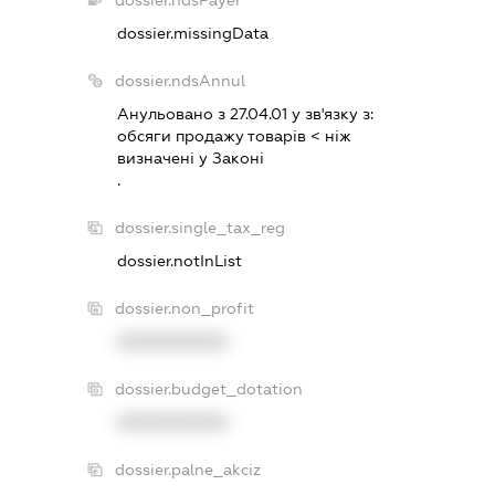
dossier.missingData
dossier.ndsAnnul
Анульовано з 27.04.01 у зв'язку з:
обсяги продажу товарiв < нiж
визначенi у Законi
.
dossier.single_tax_reg
dossier.notInList
dossier.non_profit
XXXXXXXXXX
dossier.budget_dotation
XXXXXXXXXX
dossier.palne_akciz