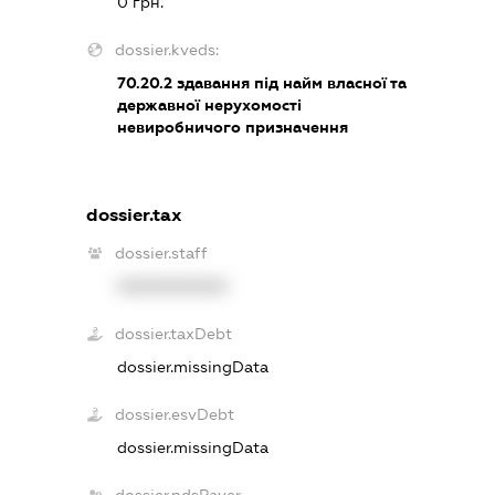
0 грн.
dossier.kveds:
70.20.2
здавання під найм власної та
державної нерухомості
невиробничого призначення
dossier.tax
dossier.staff
XXXXXXXXXX
dossier.taxDebt
dossier.missingData
dossier.esvDebt
dossier.missingData
dossier.ndsPayer