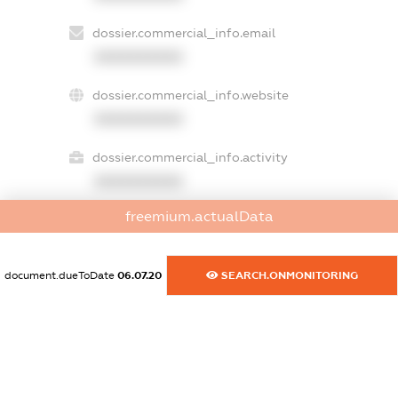
dossier.commercial_info.email
XXXXXXXXXX
dossier.commercial_info.website
XXXXXXXXXX
dossier.commercial_info.activity
XXXXXXXXXX
freemium.actualData
freemium.exampleText_1
freemium.exampleText_2
document.dueToDate
06.07.20
SEARCH.ONMONITORING
freemium.anonymousPerSearch2
FREEMIUM.DETAILS
FREEMIUM.REGISTER