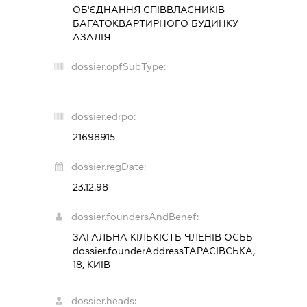
ОБ'ЄДНАННЯ СПІВВЛАСНИКІВ
БАГАТОКВАРТИРНОГО БУДИНКУ
АЗАЛІЯ
dossier.opfSubType:
-
dossier.edrpo:
21698915
dossier.regDate:
23.12.98
dossier.foundersAndBenef:
ЗАГАЛЬНА КІЛЬКІСТЬ ЧЛЕНІВ ОСББ
dossier.founderAddress
ТАРАСІВСЬКА,
18, КИЇВ
dossier.heads: