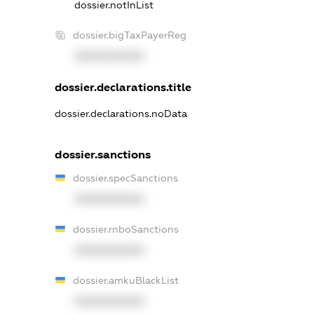
dossier.notInList
dossier.bigTaxPayerReg
XXXXXXXXXX
dossier.declarations.title
dossier.declarations.noData
dossier.sanctions
dossier.specSanctions
XXXXXXXXXX
dossier.rnboSanctions
XXXXXXXXXX
dossier.amkuBlackList
XXXXXXXXXX