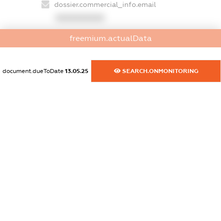
dossier.commercial_info.email
XXXXXXXXXX
freemium.actualData
dossier.commercial_info.website
XXXXXXXXXX
document.dueToDate
13.05.25
SEARCH.ONMONITORING
dossier.commercial_info.activity
XXXXXXXXXX
freemium.exampleText_1
freemium.exampleText_2
freemium.anonymousPerSearch2
FREEMIUM.DETAILS
FREEMIUM.REGISTER