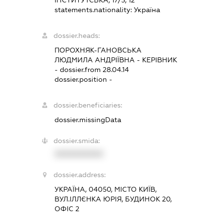
statements.nationality:
Україна
dossier.heads:
ПОРОХНЯК-ГАНОВСЬКА
ЛЮДМИЛА АНДРІЇВНА
-
КЕРІВНИК
- dossier.from 28.04.14
dossier.position -
dossier.beneficiaries:
dossier.missingData
dossier.smida:
XXXXXXXXXX
dossier.address:
УКРАЇНА, 04050, МІСТО КИЇВ,
ВУЛ.ІЛЛЄНКА ЮРІЯ, БУДИНОК 20,
ОФІС 2