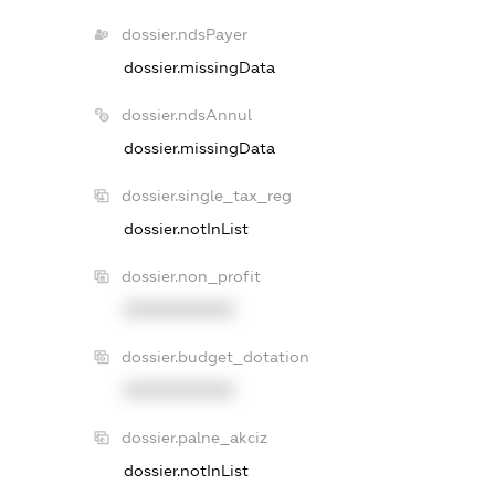
dossier.ndsPayer
dossier.missingData
dossier.ndsAnnul
dossier.missingData
dossier.single_tax_reg
dossier.notInList
dossier.non_profit
XXXXXXXXXX
dossier.budget_dotation
XXXXXXXXXX
dossier.palne_akciz
dossier.notInList