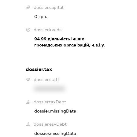
dossier.capital:
0 грн.
dossier.kveds:
94.99
діяльність інших
громадських організацій, н.в.і.у.
dossier.tax
dossier.staff
XXXXXXXXXX
dossier.taxDebt
dossier.missingData
dossier.esvDebt
dossier.missingData