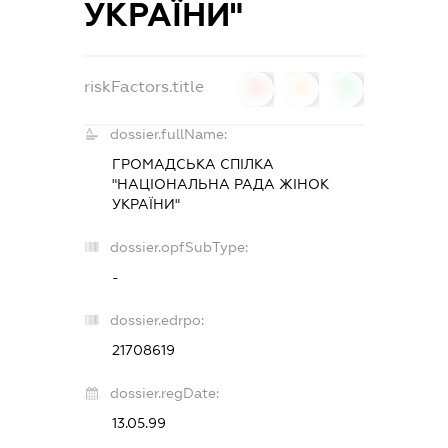
УКРАЇНИ"
riskFactors.title
0
0
0
dossier.fullName:
ГРОМАДСЬКА СПІЛКА
"НАЦІОНАЛЬНА РАДА ЖІНОК
УКРАЇНИ"
dossier.opfSubType:
-
dossier.edrpo:
21708619
dossier.regDate:
13.05.99