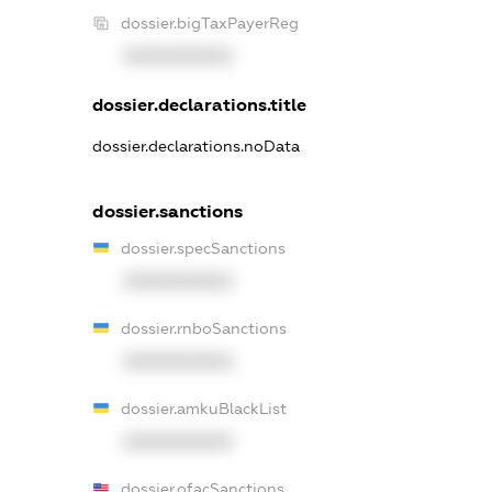
dossier.bigTaxPayerReg
XXXXXXXXXX
dossier.declarations.title
dossier.declarations.noData
dossier.sanctions
dossier.specSanctions
XXXXXXXXXX
dossier.rnboSanctions
XXXXXXXXXX
dossier.amkuBlackList
XXXXXXXXXX
dossier.ofacSanctions