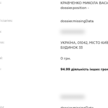
:
КРАВЧЕНКО МИКОЛА ВАС
dossier.position -
iciaries:
dossier.missingData
:
XXXXXXXXXX
ss:
УКРАЇНА, 01042, МІСТО КИЇ
БУДИНОК 33
l:
0 грн.
:
94.99
діяльність інших гром
XXXXXXXXXX
ebt
dossier.missingData