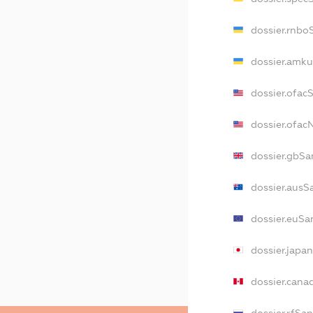
dossier.rnbo
dossier.amku
dossier.ofac
dossier.ofa
dossier.gbSa
dossier.ausS
dossier.euSa
dossier.japa
dossier.cana
dossier.rfSa