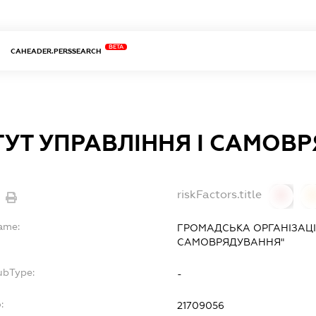
BETA
CAHEADER.PERSSEARCH
ТУТ УПРАВЛІННЯ І САМОВ
riskFactors.title
0
Name:
ГРОМАДСЬКА ОРГАНІЗАЦІЯ
САМОВРЯДУВАННЯ"
ubType:
-
:
21709056