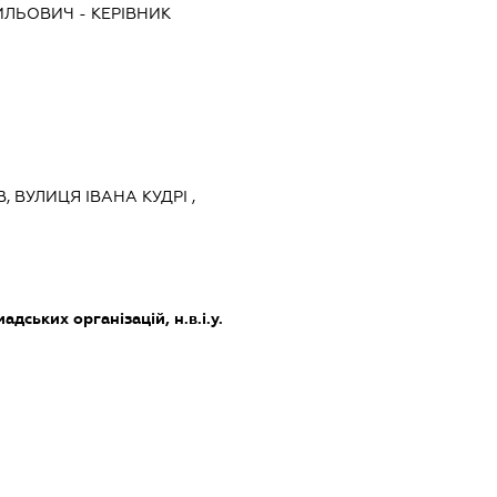
ИЛЬОВИЧ
-
КЕРІВНИК
В, ВУЛИЦЯ ІВАНА КУДРІ ,
адських організацій, н.в.і.у.