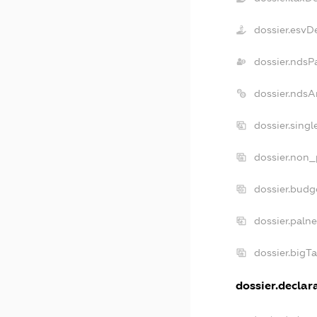
dossier.esvD
dossier.ndsP
dossier.ndsA
dossier.sing
dossier.non_
dossier.budg
dossier.paln
dossier.bigT
dossier.declara