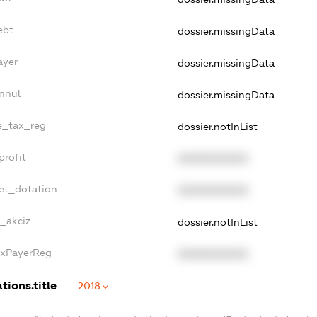
ebt
dossier.missingData
ayer
dossier.missingData
nnul
dossier.missingData
le_tax_reg
dossier.notInList
profit
XXXXXXXXXX
et_dotation
XXXXXXXXXX
e_akciz
dossier.notInList
axPayerReg
XXXXXXXXXX
tions.title
2018