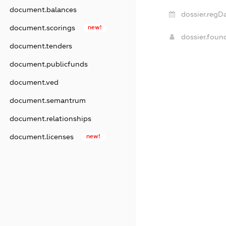
document.balances
dossier.regDa
document.scorings
new!
dossier.foun
document.tenders
document.publicfunds
document.ved
document.semantrum
document.relationships
document.licenses
new!