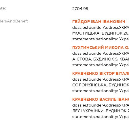
te:
27.04.99
dersAndBenef:
ГЕЙДОР ІВАН ІВАНОВИЧ
dossier.founderAddress
УКРА
МОСТИЦЬКА, БУДИНОК 26,
statements.nationality:
Укра
ПУХТИНСЬКИЙ МИКОЛА 
dossier.founderAddress
УКРА
АІСТОВА, БУДИНОК 5, КВА
statements.nationality:
Укра
КРАВЧЕНКО ВІКТОР ВІТА
dossier.founderAddress
УКРА
СОЛОМ'ЯНСЬКА, БУДИНОК 
statements.nationality:
Укра
КРАВЧЕНКО ВАСИЛЬ ІВА
dossier.founderAddress
УКРА
ЛЕСІ УКРАЇНКИ, БУДИНОК 2
statements.nationality:
Укра