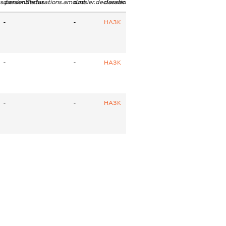
ns.personStatus
dossier.declarations.amount
dossier.declarations.currency
dossier.declarations.source
-
-
НАЗК
-
-
НАЗК
-
-
НАЗК