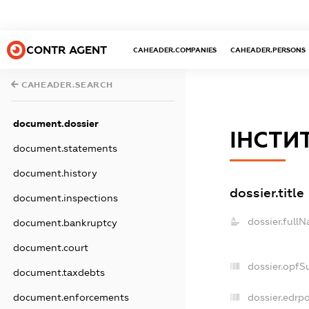
CONTR AGENT
CAHEADER.COMPANIES
CAHEADER.PERSONS
CAHEADER.SEARCH
document.dossier
ІНСТИ
document.statements
document.history
dossier.title
document.inspections
dossier.full
document.bankruptcy
document.court
dossier.opfS
document.taxdebts
dossier.edrpo
document.enforcements