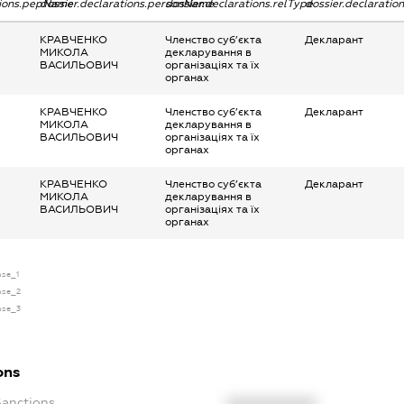
tions.pepName
dossier.declarations.personName
dossier.declarations.relType
dossier.declaratio
КРАВЧЕНКО
Членство суб’єкта
Декларант
МИКОЛА
декларування в
ВАСИЛЬОВИЧ
організаціях та їх
органах
КРАВЧЕНКО
Членство суб’єкта
Декларант
МИКОЛА
декларування в
ВАСИЛЬОВИЧ
організаціях та їх
органах
КРАВЧЕНКО
Членство суб’єкта
Декларант
МИКОЛА
декларування в
ВАСИЛЬОВИЧ
організаціях та їх
органах
nse_1
ense_2
ense_3
ons
Sanctions
XXXXXXXXXX