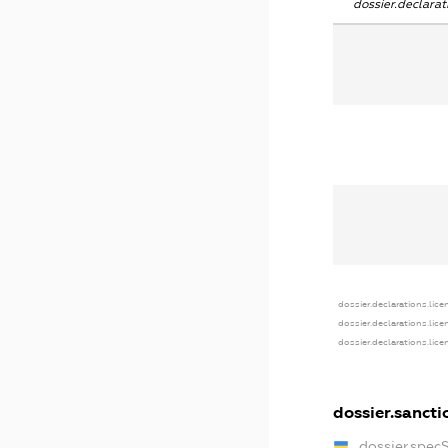
dossier.declara
dossier.declarations.lice
dossier.declarations.lic
dossier.declarations.lic
dossier.sancti
dossier.spec