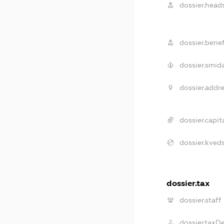
dossier.heads
dossier.benef
dossier.smida
dossier.addre
dossier.capita
dossier.kveds
dossier.tax
dossier.staff
dossier.taxD