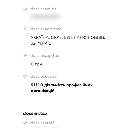
dossier.smida:
XXXXXXXXXX
dossier.address:
УКРАЇНА, 01015, ВУЛ. ПАНФІЛОВЦІВ,
32, М.КИЇВ
dossier.capital:
0 грн.
dossier.kveds:
91.12.0
діяльність професійних
організацій
dossier.tax
dossier.staff