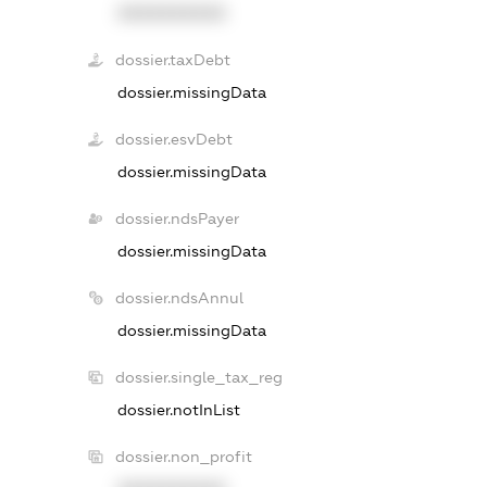
XXXXXXXXXX
dossier.taxDebt
dossier.missingData
dossier.esvDebt
dossier.missingData
dossier.ndsPayer
dossier.missingData
dossier.ndsAnnul
dossier.missingData
dossier.single_tax_reg
dossier.notInList
dossier.non_profit