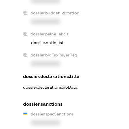
XXXXXXXXXX
dossier.budget_dotation
XXXXXXXXXX
dossier.palne_akciz
dossier.notInList
dossier.bigTaxPayerReg
XXXXXXXXXX
dossier.declarations.title
dossier.declarations.noData
dossier.sanctions
dossier.specSanctions
XXXXXXXXXX