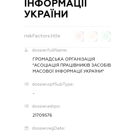
ІНФОРМАЦІЇ
УКРАЇНИ
riskFactors.title
0
0
0
dossier.fullName:
ГРОМАДСЬКА ОРГАНІЗАЦІЯ
"АСОЦІАЦІЯ ПРАЦІВНИКІВ ЗАСОБІВ
МАСОВОЇ ІНФОРМАЦІЇ УКРАЇНИ"
dossier.opfSubType:
-
dossier.edrpo:
21709576
dossier.regDate: