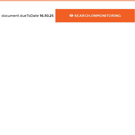
XXXXXXXXXX
dossier.commercial_info.activity
document.dueToDate
16.10.25
SEARCH.ONMONITORING
XXXXXXXXXX
freemium.exampleText_1
freemium.exampleText_2
freemium.anonymousPerSearch2
FREEMIUM.DETAILS
FREEMIUM.REGISTER