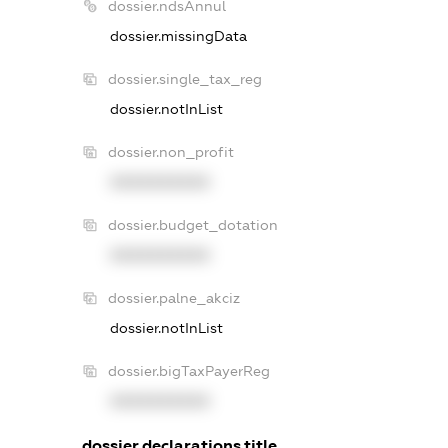
dossier.ndsAnnul
dossier.missingData
dossier.single_tax_reg
dossier.notInList
dossier.non_profit
XXXXXXXXXX
dossier.budget_dotation
XXXXXXXXXX
dossier.palne_akciz
dossier.notInList
dossier.bigTaxPayerReg
XXXXXXXXXX
dossier.declarations.title