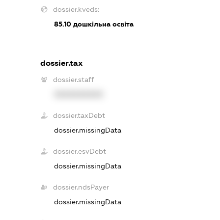
dossier.kveds:
85.10
дошкільна освіта
dossier.tax
dossier.staff
XXXXXXXXXX
dossier.taxDebt
dossier.missingData
dossier.esvDebt
dossier.missingData
dossier.ndsPayer
dossier.missingData