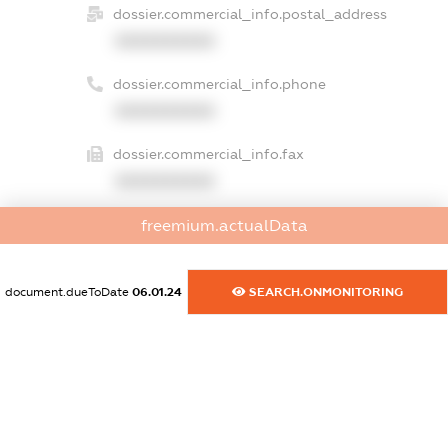
dossier.commercial_info.postal_address
XXXXXXXXXX
dossier.commercial_info.phone
XXXXXXXXXX
dossier.commercial_info.fax
XXXXXXXXXX
dossier.commercial_info.email
freemium.actualData
XXXXXXXXXX
document.dueToDate
06.01.24
SEARCH.ONMONITORING
dossier.commercial_info.website
XXXXXXXXXX
dossier.commercial_info.activity
XXXXXXXXXX