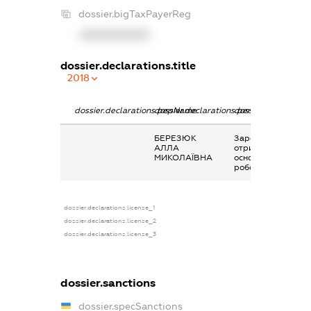
dossier.bigTaxPayerReg
XXXXXXXXXX
dossier.declarations.title
2018
dossier.declarations.pepName
dossier.declarations.personName
dossier.declaratio
БЕРЕЗЮК
Заробітна плата
АЛЛА
отримана за
МИКОЛАЇВНА
основним місцем
роботи
dossier.declarations.license_1
dossier.declarations.license_2
dossier.declarations.license_3
dossier.sanctions
dossier.specSanctions