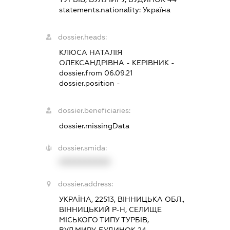
statements.nationality:
Україна
dossier.heads:
КЛЮСА НАТАЛІЯ
ОЛЕКСАНДРІВНА
-
КЕРІВНИК
-
dossier.from 06.09.21
dossier.position -
dossier.beneficiaries:
dossier.missingData
dossier.smida:
XXXXXXXXXX
dossier.address:
УКРАЇНА, 22513, ВІННИЦЬКА ОБЛ.,
ВІННИЦЬКИЙ Р-Н, СЕЛИЩЕ
МІСЬКОГО ТИПУ ТУРБІВ,
ВУЛ.МИРУ, БУДИНОК 24