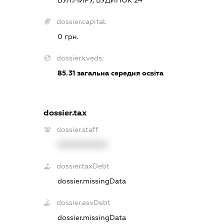
dossier.capital:
0 грн.
dossier.kveds:
85.31
загальна середня освіта
dossier.tax
dossier.staff
XXXXXXXXXX
dossier.taxDebt
dossier.missingData
dossier.esvDebt
dossier.missingData