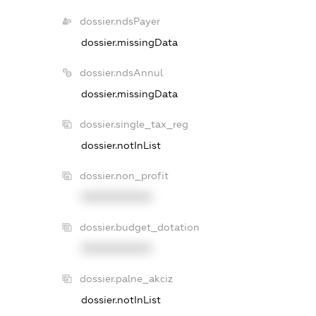
dossier.ndsPayer
dossier.missingData
dossier.ndsAnnul
dossier.missingData
dossier.single_tax_reg
dossier.notInList
dossier.non_profit
XXXXXXXXXX
dossier.budget_dotation
XXXXXXXXXX
dossier.palne_akciz
dossier.notInList