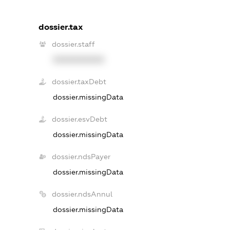
dossier.tax
dossier.staff
XXXXXXXXXX
dossier.taxDebt
dossier.missingData
dossier.esvDebt
dossier.missingData
dossier.ndsPayer
dossier.missingData
dossier.ndsAnnul
dossier.missingData