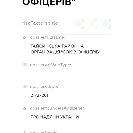
ОФІЦЕРІВ"
riskFactors.title
0
0
0
dossier.fullName:
ГАЙСИНСЬКА РАЙОННА
ОРГАНІЗАЦІЯ "СОЮЗ ОФІЦЕРІВ"
dossier.opfSubType:
-
dossier.edrpo:
21727261
dossier.foundersAndBenef:
ГРОМАДЯНИ УКРАЇНИ
dossier.heads: