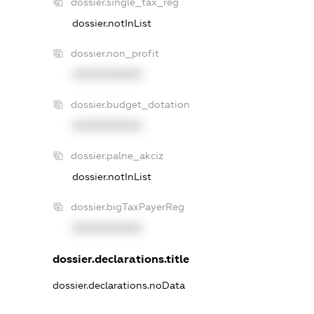
dossier.single_tax_reg
dossier.notInList
dossier.non_profit
XXXXXXXXXX
dossier.budget_dotation
XXXXXXXXXX
dossier.palne_akciz
dossier.notInList
dossier.bigTaxPayerReg
XXXXXXXXXX
dossier.declarations.title
dossier.declarations.noData