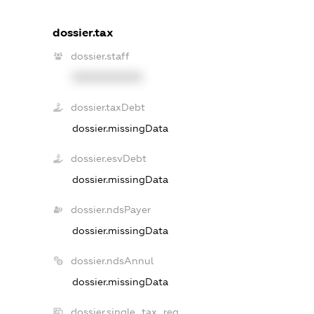
dossier.tax
dossier.staff
XXXXXXXXXX
dossier.taxDebt
dossier.missingData
dossier.esvDebt
dossier.missingData
dossier.ndsPayer
dossier.missingData
dossier.ndsAnnul
dossier.missingData
dossier.single_tax_reg