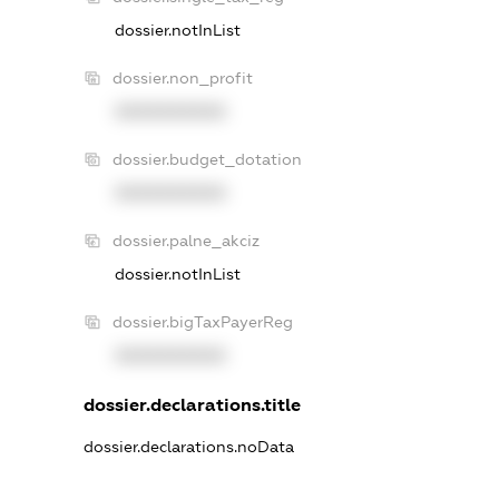
dossier.notInList
dossier.non_profit
XXXXXXXXXX
dossier.budget_dotation
XXXXXXXXXX
dossier.palne_akciz
dossier.notInList
dossier.bigTaxPayerReg
XXXXXXXXXX
dossier.declarations.title
dossier.declarations.noData