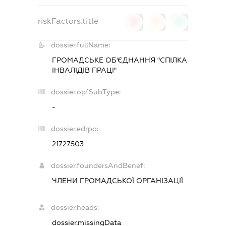
riskFactors.title
0
0
0
dossier.fullName:
ГРОМАДСЬКЕ ОБ'ЄДНАННЯ "СПІЛКА
ІНВАЛІДІВ ПРАЦІ"
dossier.opfSubType:
-
dossier.edrpo:
21727503
dossier.foundersAndBenef:
ЧЛЕНИ ГРОМАДСЬКОЇ ОРГАНІЗАЦІЇ
dossier.heads:
dossier.missingData