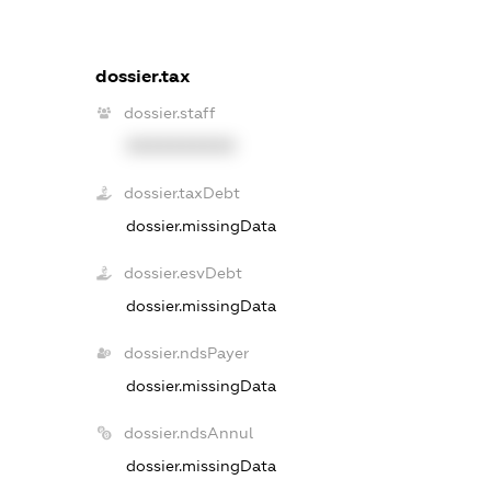
dossier.tax
dossier.staff
XXXXXXXXXX
dossier.taxDebt
dossier.missingData
dossier.esvDebt
dossier.missingData
dossier.ndsPayer
dossier.missingData
dossier.ndsAnnul
dossier.missingData