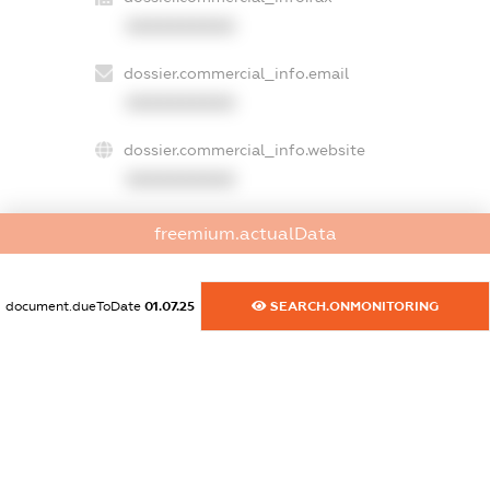
XXXXXXXXXX
dossier.commercial_info.email
XXXXXXXXXX
dossier.commercial_info.website
XXXXXXXXXX
dossier.commercial_info.activity
freemium.actualData
XXXXXXXXXX
document.dueToDate
01.07.25
SEARCH.ONMONITORING
freemium.exampleText_1
freemium.exampleText_2
freemium.anonymousPerSearch2
FREEMIUM.DETAILS
FREEMIUM.REGISTER