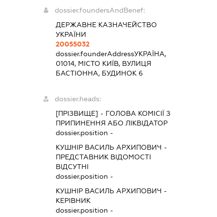
dossier.foundersAndBenef:
ДЕРЖАВНЕ КАЗНАЧЕЙСТВО
УКРАЇНИ
20055032
dossier.founderAddress
УКРАЇНА,
01014, МІСТО КИЇВ, ВУЛИЦЯ
БАСТІОННА, БУДИНОК 6
dossier.heads:
[ПРІЗВИЩЕ]
-
ГОЛОВА КОМІСІЇ З
ПРИПИНЕННЯ АБО ЛІКВІДАТОР
dossier.position -
КУШНІР ВАСИЛЬ АРХИПОВИЧ
-
ПРЕДСТАВНИК
ВІДОМОСТІ
ВІДСУТНІ
dossier.position -
КУШНІР ВАСИЛЬ АРХИПОВИЧ
-
КЕРІВНИК
dossier.position -