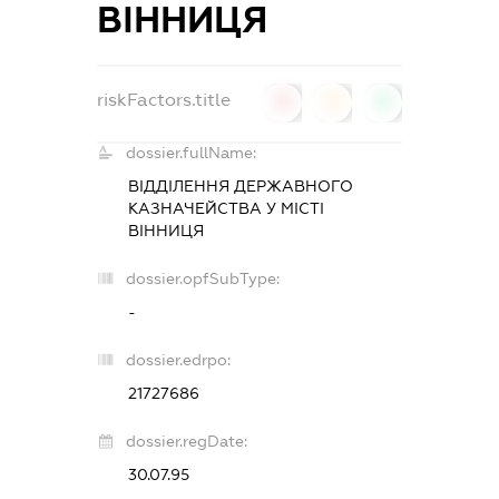
ВІННИЦЯ
riskFactors.title
0
0
0
dossier.fullName:
ВІДДІЛЕННЯ ДЕРЖАВНОГО
КАЗНАЧЕЙСТВА У МІСТІ
ВІННИЦЯ
dossier.opfSubType:
-
dossier.edrpo:
21727686
dossier.regDate:
30.07.95