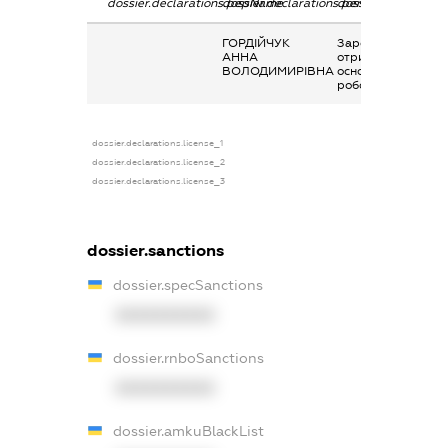
dossier.declarations.pepName
dossier.declarations.personName
dossier.declaratio
ГОРДІЙЧУК
Заробітна плата
АННА
отримана за
ВОЛОДИМИРІВНА
основним місцем
роботи
dossier.declarations.license_1
dossier.declarations.license_2
dossier.declarations.license_3
dossier.sanctions
dossier.specSanctions
XXXXXXXXXX
dossier.rnboSanctions
XXXXXXXXXX
dossier.amkuBlackList