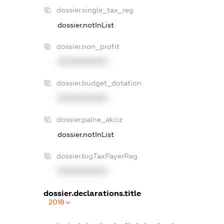
dossier.single_tax_reg
dossier.notInList
dossier.non_profit
XXXXXXXXXX
dossier.budget_dotation
XXXXXXXXXX
dossier.palne_akciz
dossier.notInList
dossier.bigTaxPayerReg
XXXXXXXXXX
dossier.declarations.title
2018