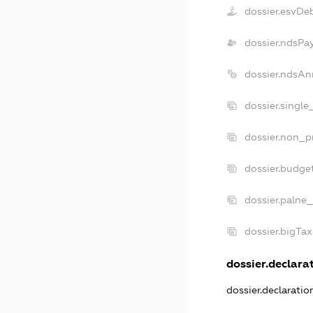
dossier.esvDe
dossier.ndsPa
dossier.ndsAn
dossier.singl
dossier.non_p
dossier.budge
dossier.palne_
dossier.bigTa
dossier.declarat
dossier.declarati