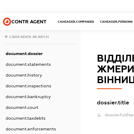
CONTR AGENT
CAHEADER.COMPANIES
CAHEADER.PERSONS
CAHEADER.SEARCH
document.dossier
ВІДДІ
document.statements
ЖМЕРИ
document.history
ВІННИЦ
document.inspections
document.bankruptcy
dossier.title
document.court
dossier.fullNa
document.taxdebts
document.enforcements