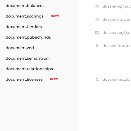
document.balances
dossier.opfSu
document.scorings
new!
dossier.edrpo:
document.tenders
dossier.regDat
document.publicfunds
dossier.found
document.ved
document.semantrum
document.relationships
document.licenses
new!
dossier.heads: