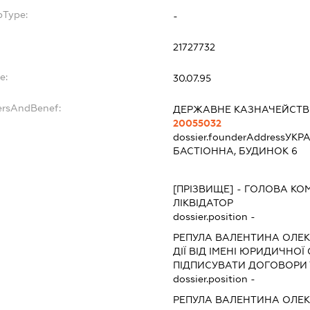
bType:
-
21727732
e:
30.07.95
ersAndBenef:
ДЕРЖАВНЕ КАЗНАЧЕЙСТВ
20055032
dossier.founderAddress
УКРА
БАСТІОННА, БУДИНОК 6
[ПРІЗВИЩЕ]
-
ГОЛОВА КОМ
ЛІКВІДАТОР
dossier.position -
РЕПУЛА ВАЛЕНТИНА ОЛЕК
ДІЇ ВІД ІМЕНІ ЮРИДИЧНОЇ
ПІДПИСУВАТИ ДОГОВОРИ 
dossier.position -
РЕПУЛА ВАЛЕНТИНА ОЛЕК