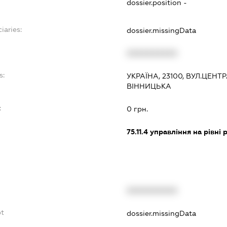
dossier.position -
iaries:
dossier.missingData
XXXXXXXXXX
s:
УКРАЇНА, 23100, ВУЛ.ЦЕНТ
ВІННИЦЬКА
:
0 грн.
75.11.4
управління на рівні р
XXXXXXXXXX
bt
dossier.missingData