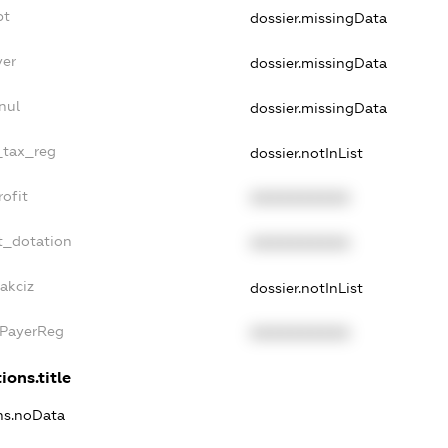
bt
dossier.missingData
yer
dossier.missingData
nul
dossier.missingData
e_tax_reg
dossier.notInList
rofit
XXXXXXXXXX
t_dotation
XXXXXXXXXX
akciz
dossier.notInList
xPayerReg
XXXXXXXXXX
ions.title
ons.noData