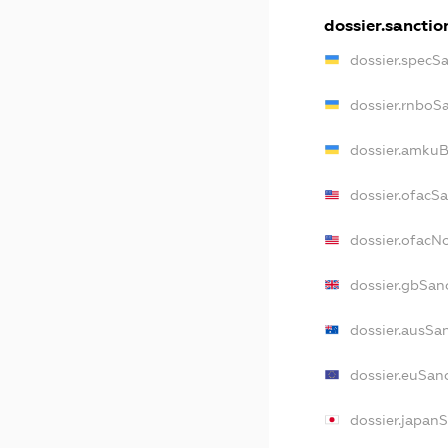
dossier.sanctio
dossier.specS
dossier.rnboS
dossier.amkuB
dossier.ofacS
dossier.ofac
dossier.gbSan
dossier.ausSa
dossier.euSan
dossier.japan