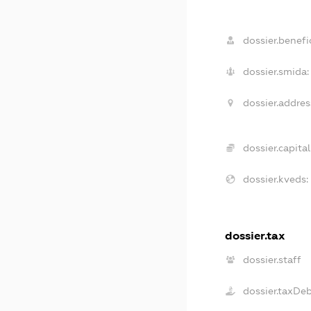
dossier.benefic
dossier.smida:
dossier.addres
dossier.capital
dossier.kveds:
dossier.tax
dossier.staff
dossier.taxDe