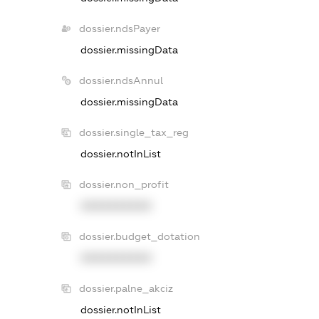
dossier.ndsPayer
dossier.missingData
dossier.ndsAnnul
dossier.missingData
dossier.single_tax_reg
dossier.notInList
dossier.non_profit
XXXXXXXXXX
dossier.budget_dotation
XXXXXXXXXX
dossier.palne_akciz
dossier.notInList