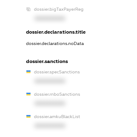
dossier.bigTaxPayerReg
XXXXXXXXXX
dossier.declarations.title
dossier.declarations.noData
dossier.sanctions
dossier.specSanctions
XXXXXXXXXX
dossier.rnboSanctions
XXXXXXXXXX
dossier.amkuBlackList
XXXXXXXXXX