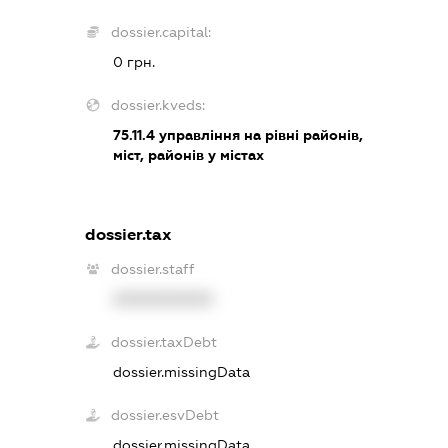
dossier.capital:
0 грн.
dossier.kveds:
75.11.4
управління на рівні районів,
міст, районів у містах
dossier.tax
dossier.staff
XXXXXXXXXX
dossier.taxDebt
dossier.missingData
dossier.esvDebt
dossier.missingData