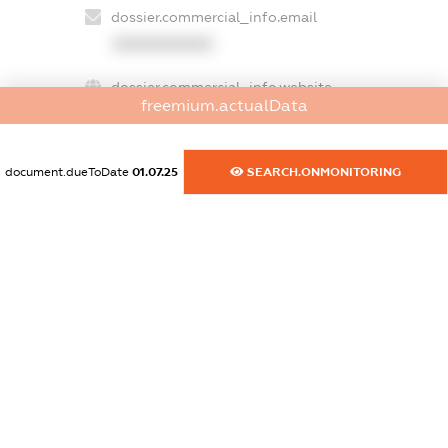
dossier.commercial_info.email
XXXXXXXXXX
dossier.commercial_info.website
freemium.actualData
XXXXXXXXXX
dossier.commercial_info.activity
document.dueToDate
01.07.25
SEARCH.ONMONITORING
XXXXXXXXXX
freemium.exampleText_1
freemium.exampleText_2
freemium.anonymousPerSearch2
FREEMIUM.DETAILS
FREEMIUM.REGISTER