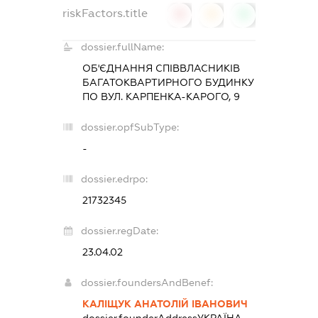
riskFactors.title
0
0
0
dossier.fullName:
ОБ'ЄДНАННЯ СПІВВЛАСНИКІВ
БАГАТОКВАРТИРНОГО БУДИНКУ
ПО ВУЛ. КАРПЕНКА-КАРОГО, 9
dossier.opfSubType:
-
dossier.edrpo:
21732345
dossier.regDate:
23.04.02
dossier.foundersAndBenef:
КАЛІЩУК АНАТОЛІЙ ІВАНОВИЧ
dossier.founderAddress
УКРАЇНА,