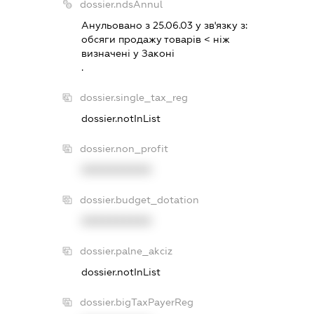
dossier.ndsAnnul
Анульовано з 25.06.03 у зв'язку з:
обсяги продажу товарiв < нiж
визначенi у Законi
.
dossier.single_tax_reg
dossier.notInList
dossier.non_profit
XXXXXXXXXX
dossier.budget_dotation
XXXXXXXXXX
dossier.palne_akciz
dossier.notInList
dossier.bigTaxPayerReg