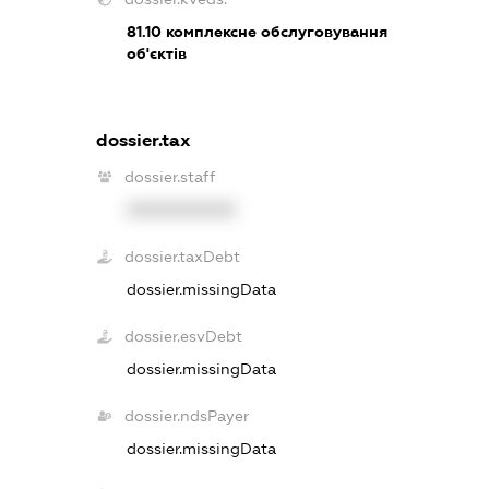
81.10
комплексне обслуговування
об'єктів
dossier.tax
dossier.staff
XXXXXXXXXX
dossier.taxDebt
dossier.missingData
dossier.esvDebt
dossier.missingData
dossier.ndsPayer
dossier.missingData