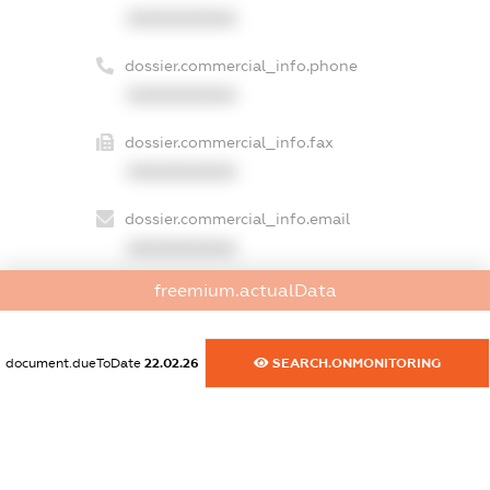
XXXXXXXXXX
dossier.commercial_info.phone
XXXXXXXXXX
dossier.commercial_info.fax
XXXXXXXXXX
dossier.commercial_info.email
XXXXXXXXXX
freemium.actualData
dossier.commercial_info.website
XXXXXXXXXX
document.dueToDate
22.02.26
SEARCH.ONMONITORING
dossier.commercial_info.activity
XXXXXXXXXX