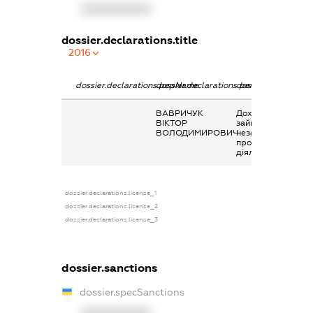
XXXXXXXXXX
dossier.declarations.title
2016
dossier.declarations.pepName
dossier.declarations.personName
dossier.declaratio
ВАВРИЧУК
Дохід від
ВІКТОР
зайняття
ВОЛОДИМИРОВИЧ
незалежною
професійною
діяльністю
dossier.declarations.license_1
dossier.declarations.license_2
dossier.declarations.license_3
dossier.sanctions
dossier.specSanctions
XXXXXXXXXX