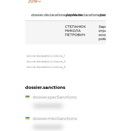
2018
dossier.declarations.pepName
dossier.declarations.personName
dossier.declaratio
СТЕПАНЮК
Заробітна плата
МИКОЛА
отримана за
ПЕТРОВИЧ
основним місцем
роботи
dossier.declarations.license_1
dossier.declarations.license_2
dossier.declarations.license_3
dossier.sanctions
dossier.specSanctions
XXXXXXXXXX
dossier.rnboSanctions
XXXXXXXXXX