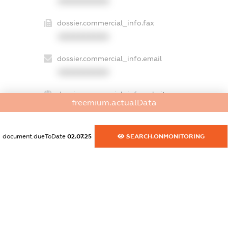
XXXXXXXXXX
dossier.commercial_info.fax
XXXXXXXXXX
dossier.commercial_info.email
XXXXXXXXXX
dossier.commercial_info.website
freemium.actualData
XXXXXXXXXX
dossier.commercial_info.activity
document.dueToDate
02.07.25
SEARCH.ONMONITORING
XXXXXXXXXX
freemium.exampleText_1
freemium.exampleText_2
freemium.anonymousPerSearch2
FREEMIUM.DETAILS