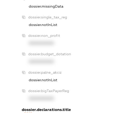
dossier.missingData
dossier.single_tax_reg
dossier.notInList
dossier.non_profit
XXXXXXXXXX
dossier.budget_dotation
XXXXXXXXXX
dossier.palne_akciz
dossier.notInList
dossier.bigTaxPayerReg
XXXXXXXXXX
dossier.declarations.title