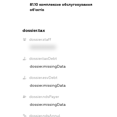
81.10
комплексне обслуговування
об'єктів
dossier.tax
dossier.staff
XXXXXXXXXX
dossier.taxDebt
dossier.missingData
dossier.esvDebt
dossier.missingData
dossier.ndsPayer
dossier.missingData
dossier.ndsAnnul