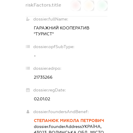
riskFactors.title
0
0
0
dossier.fullName:
ГАРАЖНИЙ КООПЕРАТИВ
"ТУРИСТ"
dossier.opfSubType:
-
dossier.edrpo:
21735266
dossier.regDate:
02.01.02
dossier.foundersAndBenef:
СТЕПАНЮК МИКОЛА ПЕТРОВИЧ
dossier.founderAddress
УКРАЇНА,
43023, ВОЛИНСЬКА ОБЛ., МІСТО