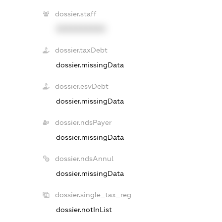
dossier.staff
XXXXXXXXXX
dossier.taxDebt
dossier.missingData
dossier.esvDebt
dossier.missingData
dossier.ndsPayer
dossier.missingData
dossier.ndsAnnul
dossier.missingData
dossier.single_tax_reg
dossier.notInList