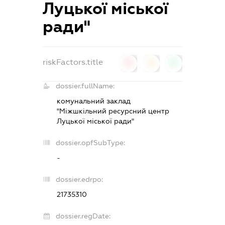
Луцької міської
ради"
riskFactors.title
0
0
0
dossier.fullName:
комунальний заклад
"Міжшкільний ресурсний центр
Луцької міської ради"
dossier.opfSubType:
-
dossier.edrpo:
21735310
dossier.regDate: