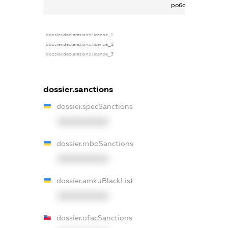
роботи
dossier.declarations.license_1
dossier.declarations.license_2
dossier.declarations.license_3
dossier.sanctions
dossier.specSanctions
XXXXXXXXXX
dossier.rnboSanctions
XXXXXXXXXX
dossier.amkuBlackList
XXXXXXXXXX
dossier.ofacSanctions