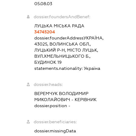
05.08.03
dossier.foundersAndBenef:
ЛУЦЬКА МІСЬКА РАДА
34745204
dossier.founderAddress
УКРАЇНА,
43025, ВОЛИНСЬКА ОБЛ.,
ЛУЦЬКИЙ Р-Н, МІСТО ЛУЦЬК,
ВУЛ.ХМЕЛЬНИЦЬКОГО Б.,
БУДИНОК 19
statements.nationality:
Україна
dossier.heads:
ВЕРЕМЧУК ВОЛОДИМИР
МИКОЛАЙОВИЧ
-
КЕРІВНИК
dossier.position -
dossier.beneficiaries:
dossier.missingData