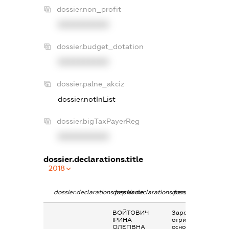
dossier.non_profit
XXXXXXXXXX
dossier.budget_dotation
XXXXXXXXXX
dossier.palne_akciz
dossier.notInList
dossier.bigTaxPayerReg
XXXXXXXXXX
dossier.declarations.title
2018
dossier.declarations.pepName
dossier.declarations.personName
dossier.declaration
ВОЙТОВИЧ
Заробітна плата
ІРИНА
отримана за
ОЛЕГІВНА
основним місцем