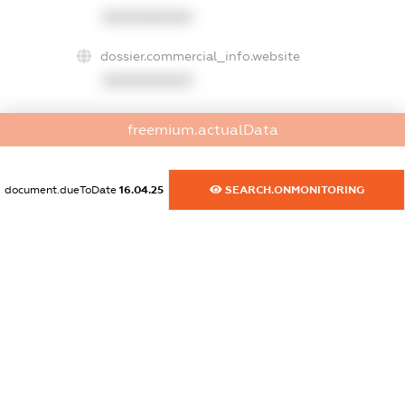
XXXXXXXXXX
dossier.commercial_info.website
XXXXXXXXXX
dossier.commercial_info.activity
freemium.actualData
XXXXXXXXXX
document.dueToDate
16.04.25
SEARCH.ONMONITORING
freemium.exampleText_1
freemium.exampleText_2
freemium.anonymousPerSearch2
FREEMIUM.DETAILS
FREEMIUM.REGISTER