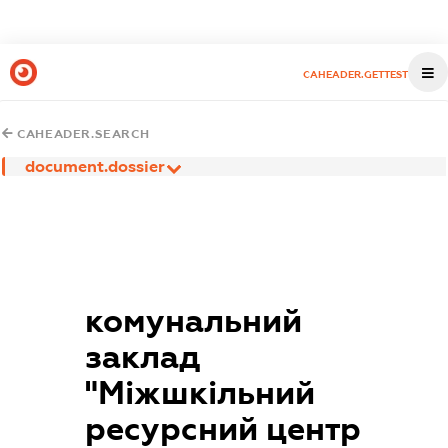
CAHEADER.GETTEST
CAHEADER.SEARCH
document.dossier
комунальний
заклад
"Міжшкільний
ресурсний центр