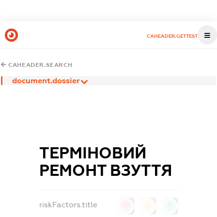
CAHEADER.GETTEST
CAHEADER.SEARCH
document.dossier
ТЕРМІНОВИЙ
РЕМОНТ ВЗУТТЯ
riskFactors.title
0
0
0