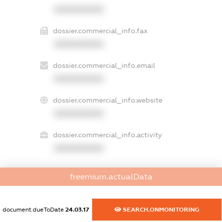
XXXXXXXXXX
dossier.commercial_info.fax
XXXXXXXXXX
dossier.commercial_info.email
XXXXXXXXXX
dossier.commercial_info.website
XXXXXXXXXX
dossier.commercial_info.activity
XXXXXXXXXX
freemium.actualData
freemium.exampleText_1
freemium.exampleText_2
freemium.anonymousPerSearch2
document.dueToDate
24.03.17
SEARCH.ONMONITORING