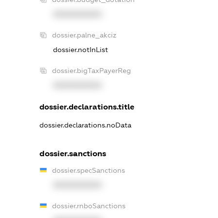
XXXXXXXXXX
dossier.palne_akciz
dossier.notInList
dossier.bigTaxPayerReg
XXXXXXXXXX
dossier.declarations.title
dossier.declarations.noData
dossier.sanctions
dossier.specSanctions
XXXXXXXXXX
dossier.rnboSanctions