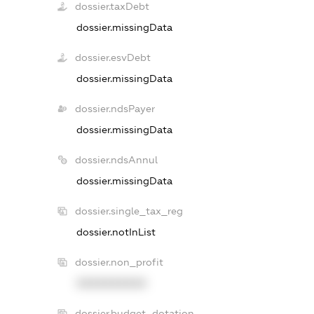
dossier.taxDebt
dossier.missingData
dossier.esvDebt
dossier.missingData
dossier.ndsPayer
dossier.missingData
dossier.ndsAnnul
dossier.missingData
dossier.single_tax_reg
dossier.notInList
dossier.non_profit
XXXXXXXXXX
dossier.budget_dotation