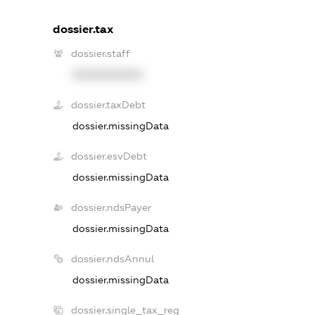
dossier.tax
dossier.staff
XXXXXXXXXX
dossier.taxDebt
dossier.missingData
dossier.esvDebt
dossier.missingData
dossier.ndsPayer
dossier.missingData
dossier.ndsAnnul
dossier.missingData
dossier.single_tax_reg