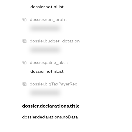
dossier.notInList
dossier.non_profit
XXXXXXXXXX
dossier.budget_dotation
XXXXXXXXXX
dossier.palne_akciz
dossier.notInList
dossier.bigTaxPayerReg
XXXXXXXXXX
dossier.declarations.title
dossier.declarations.noData