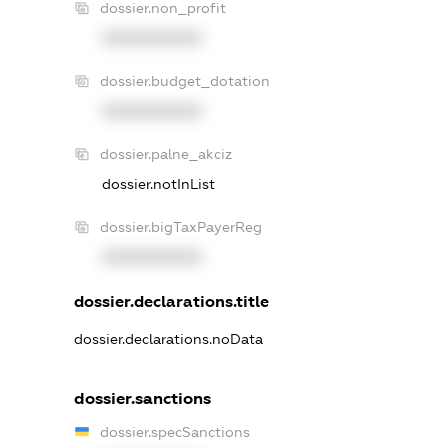
dossier.non_profit
XXXXXXXXXX
dossier.budget_dotation
XXXXXXXXXX
dossier.palne_akciz
dossier.notInList
dossier.bigTaxPayerReg
XXXXXXXXXX
dossier.declarations.title
dossier.declarations.noData
dossier.sanctions
dossier.specSanctions