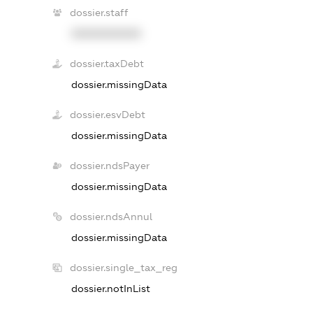
dossier.staff
XXXXXXXXXX
dossier.taxDebt
dossier.missingData
dossier.esvDebt
dossier.missingData
dossier.ndsPayer
dossier.missingData
dossier.ndsAnnul
dossier.missingData
dossier.single_tax_reg
dossier.notInList