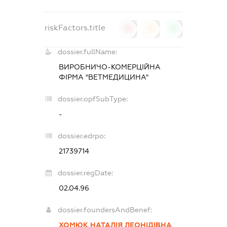
riskFactors.title
0
0
0
dossier.fullName:
ВИРОБНИЧО-КОМЕРЦІЙНА
ФІРМА "ВЕТМЕДИЦИНА"
dossier.opfSubType:
-
dossier.edrpo:
21739714
dossier.regDate:
02.04.96
dossier.foundersAndBenef:
ХОМЮК НАТАЛІЯ ЛЕОНІДІВНА