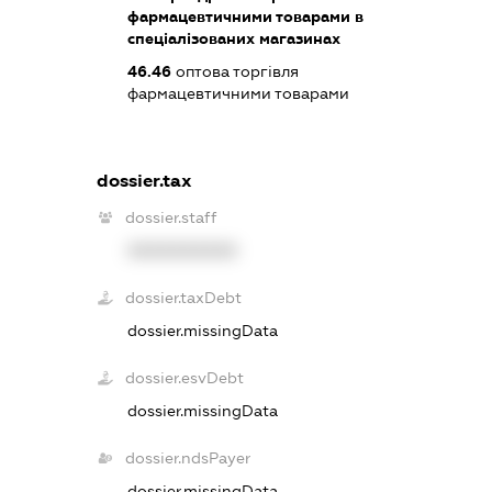
фармацевтичними товарами в
спеціалізованих магазинах
46.46
оптова торгівля
фармацевтичними товарами
dossier.tax
dossier.staff
XXXXXXXXXX
dossier.taxDebt
dossier.missingData
dossier.esvDebt
dossier.missingData
dossier.ndsPayer
dossier.missingData