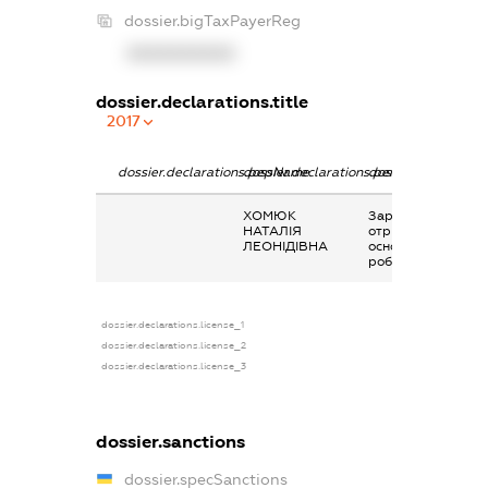
dossier.bigTaxPayerReg
XXXXXXXXXX
dossier.declarations.title
2017
dossier.declarations.pepName
dossier.declarations.personName
dossier.declaratio
ХОМЮК
Заробітна плата
НАТАЛІЯ
отримана за
ЛЕОНІДІВНА
основним місцем
роботи
dossier.declarations.license_1
dossier.declarations.license_2
dossier.declarations.license_3
dossier.sanctions
dossier.specSanctions