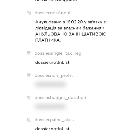
dossier.ndsAnnul
Анульовано з 16.02.20 у зв'язку з:
лiквiдацiя за власним бажанням
АНУЛЬОВАНО ЗА IНIЦIАТИВОЮ
ПЛАТНИКА.
dossier.single_tax_reg
dossier.notInList
dossier.non_profit
XXXXXXXXXX
dossier.budget_dotation
XXXXXXXXXX
dossier.palne_akciz
dossier.notInList