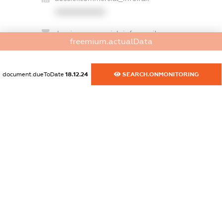
XXXXXXXXXX
dossier.commercial_info.email
freemium.actualData
XXXXXXXXXX
dossier.commercial_info.website
document.dueToDate
18.12.24
SEARCH.ONMONITORING
XXXXXXXXXX
dossier.commercial_info.activity
XXXXXXXXXX
freemium.exampleText_1
freemium.exampleText_2
freemium.anonymousPerSearch2
FREEMIUM.DETAILS
FREEMIUM.REGISTER