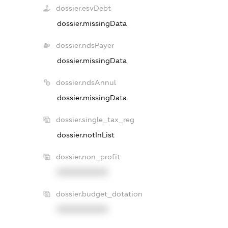
dossier.esvDebt
dossier.missingData
dossier.ndsPayer
dossier.missingData
dossier.ndsAnnul
dossier.missingData
dossier.single_tax_reg
dossier.notInList
dossier.non_profit
XXXXXXXXXX
dossier.budget_dotation
XXXXXXXXXX