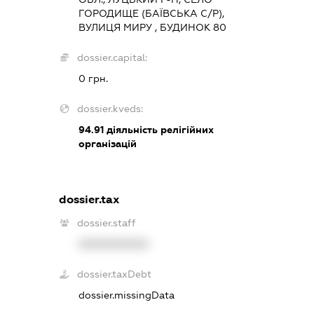
ГОРОДИЩЕ (БАЇВСЬКА С/Р),
ВУЛИЦЯ МИРУ , БУДИНОК 80
dossier.capital:
0 грн.
dossier.kveds:
94.91
діяльність релігійних
організацій
dossier.tax
dossier.staff
XXXXXXXXXX
dossier.taxDebt
dossier.missingData