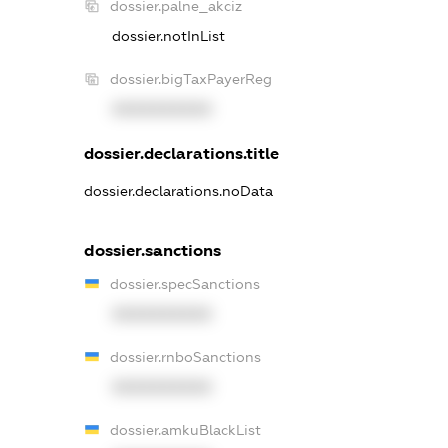
dossier.palne_akciz
dossier.notInList
dossier.bigTaxPayerReg
XXXXXXXXXX
dossier.declarations.title
dossier.declarations.noData
dossier.sanctions
dossier.specSanctions
XXXXXXXXXX
dossier.rnboSanctions
XXXXXXXXXX
dossier.amkuBlackList