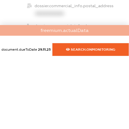
dossier.commercial_info.postal_address
XXXXXXXXXX
dossier.commercial_info.phone
freemium.actualData
XXXXXXXXXX
dossier.commercial_info.fax
document.dueToDate
29.11.23
SEARCH.ONMONITORING
XXXXXXXXXX
dossier.commercial_info.email
XXXXXXXXXX
dossier.commercial_info.website
XXXXXXXXXX
dossier.commercial_info.activity
XXXXXXXXXX