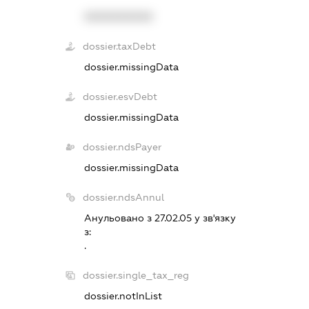
XXXXXXXXXX
dossier.taxDebt
dossier.missingData
dossier.esvDebt
dossier.missingData
dossier.ndsPayer
dossier.missingData
dossier.ndsAnnul
Анульовано з 27.02.05 у зв'язку
з:
.
dossier.single_tax_reg
dossier.notInList