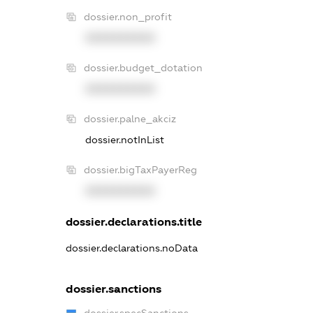
dossier.non_profit
XXXXXXXXXX
dossier.budget_dotation
XXXXXXXXXX
dossier.palne_akciz
dossier.notInList
dossier.bigTaxPayerReg
XXXXXXXXXX
dossier.declarations.title
dossier.declarations.noData
dossier.sanctions
dossier.specSanctions