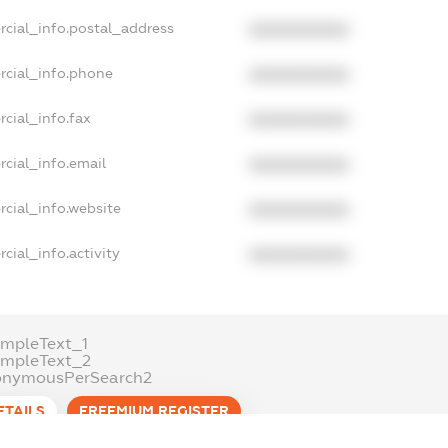
rcial_info.postal_address
XXXXXXXXXX
rcial_info.phone
XXXXXXXXXX
cial_info.fax
XXXXXXXXXX
cial_info.email
XXXXXXXXXX
cial_info.website
XXXXXXXXXX
cial_info.activity
XXXXXXXXXX
mpleText_1
ampleText_2
onymousPerSearch2
ETAILS
FREEMIUM.REGISTER