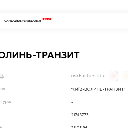
BETA
CAHEADER.PERSSEARCH
ВОЛИНЬ-ТРАНЗИТ
riskFactors.title
0
0
me:
"КИЇВ-ВОЛИНЬ-ТРАНЗИТ"
bType:
-
21745773
e:
26.05.96