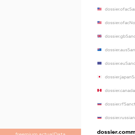
dossier.ofacSa
dossier.ofacN
dossier.gbSan
dossier.ausSan
dossier.euSan
dossier.japanS
dossier.canad
dossier.rfSanc
dossier.russia
dossier.comme
freemium.actualData