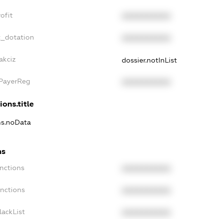
ofit
XXXXXXXXXX
t_dotation
XXXXXXXXXX
akciz
dossier.notInList
xPayerReg
XXXXXXXXXX
ions.title
ns.noData
ns
nctions
XXXXXXXXXX
anctions
XXXXXXXXXX
lackList
XXXXXXXXXX