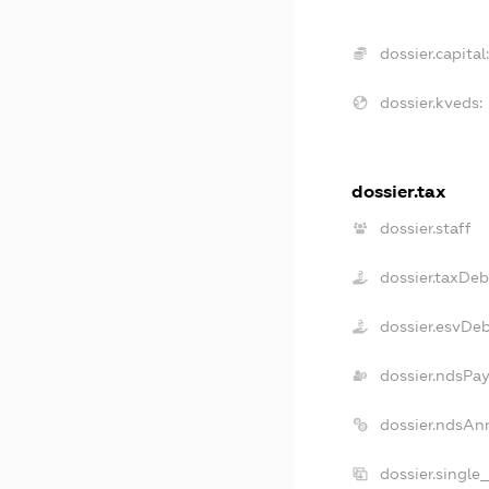
dossier.capital:
dossier.kveds:
dossier.tax
dossier.staff
dossier.taxDeb
dossier.esvDe
dossier.ndsPay
dossier.ndsAn
dossier.single