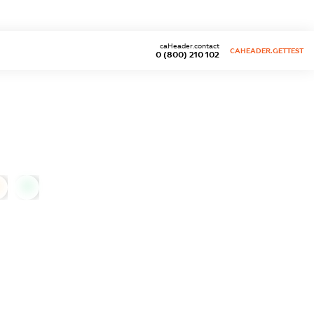
caHeader.contact
CAHEADER.GETTEST
0 (800) 210 102
0