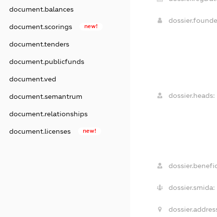
document.balances
dossier.found
document.scorings
new!
document.tenders
document.publicfunds
document.ved
dossier.heads:
document.semantrum
document.relationships
document.licenses
new!
dossier.benefic
dossier.smida:
dossier.addres