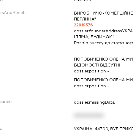
ersAndBenef:
ВИРОБНИЧО-КОМЕРЦІЙНЕ 
ПЕРЛИНА"
22919376
dossier.founderAddress
УКРА
ІЛЛІЧА, БУДИНОК 1
Розмір внеску до статутног
ПОПОВИЧЕНКО ОЛЕНА МИ
ВІДОМОСТІ ВІДСУТНІ
dossier.position -
ПОПОВИЧЕНКО ОЛЕНА МИ
dossier.position -
iaries:
dossier.missingData
XXXXXXXXXX
s:
УКРАЇНА, 44300, ВУЛ.ПРИ