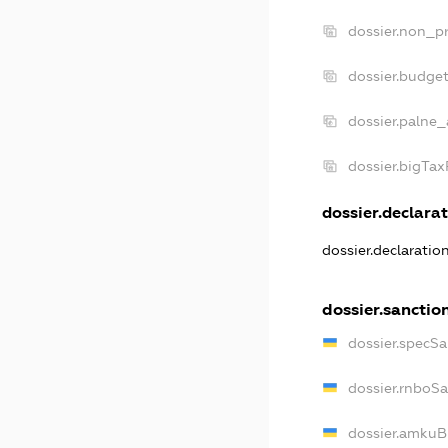
dossier.non_pr
dossier.budge
dossier.palne_
dossier.bigTa
dossier.declarat
dossier.declaratio
dossier.sanctio
dossier.specSa
dossier.rnboS
dossier.amkuB