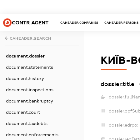
CONTR AGENT
CAHEADER.COMPANIES
CAHEADER.PERSONS
CAHEADER.SEARCH
document.dossier
КИЇВ-
document.statements
document.history
dossier.title
document.inspections
dossier.fullNa
document.bankruptcy
dossier.opfSu
document.court
document.taxdebts
dossier.edrpo:
document.enforcements
dossier.regDat