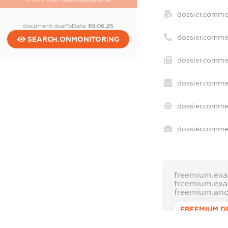
dossier.comme
document.dueToDate
30.06.25
dossier.comme
SEARCH.ONMONITORING
dossier.commer
dossier.commer
dossier.commer
dossier.commer
freemium.exa
freemium.ex
freemium.an
FREEMIUM.D