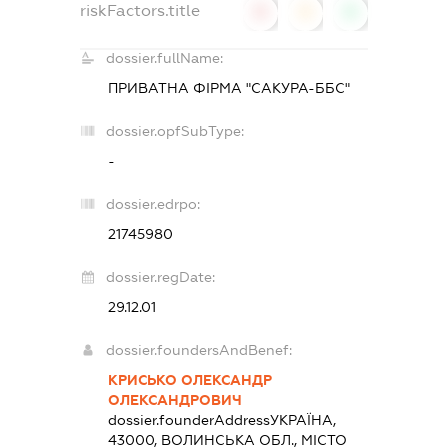
riskFactors.title
0
0
0
dossier.fullName:
ПРИВАТНА ФІРМА "САКУРА-ББС"
dossier.opfSubType:
-
dossier.edrpo:
21745980
dossier.regDate:
29.12.01
dossier.foundersAndBenef:
КРИСЬКО ОЛЕКСАНДР
ОЛЕКСАНДРОВИЧ
dossier.founderAddress
УКРАЇНА,
43000, ВОЛИНСЬКА ОБЛ., МІСТО