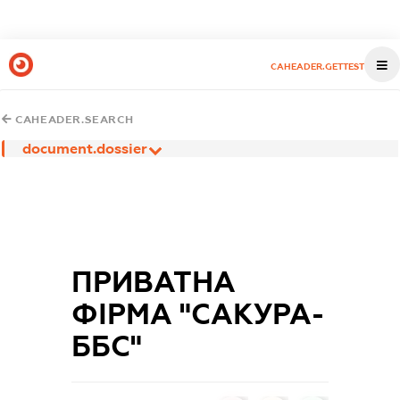
CAHEADER.GETTEST
CAHEADER.SEARCH
document.dossier
ПРИВАТНА
ФІРМА "САКУРА-
ББС"