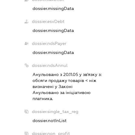
dossier.missingData
dossier.esvDebt
dossier.missingData
dossier.ndsPayer
dossier.missingData
dossier.ndsAnnul
Анульовано з 20.11.05 у зв'язку з:
обсяги продажу товарiв < нiж
визначенi у Законi
Анульовано за iнiцiативою
платника.
dossier.single_tax_reg
dossier.notInList
dossier.non_profit